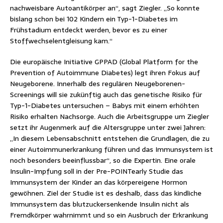
nachweisbare Autoantikörper an“, sagt Ziegler. „So konnte
bislang schon bei 102 Kindern ein Typ-1-Diabetes im
Frühstadium entdeckt werden, bevor es zu einer
Stoffwechselentgleisung kam.“
Die europäische Initiative GPPAD (Global Platform for the
Prevention of Autoimmune Diabetes) legt ihren Fokus auf
Neugeborene. Innerhalb des regulären Neugeborenen-
Screenings will sie zukünftig auch das genetische Risiko für
Typ-1-Diabetes untersuchen – Babys mit einem erhöhten
Risiko erhalten Nachsorge. Auch die Arbeitsgruppe um Ziegler
setzt ihr Augenmerk auf die Altersgruppe unter zwei Jahren:
„In diesem Lebensabschnitt entstehen die Grundlagen, die zu
einer Autoimmunerkrankung führen und das Immunsystem ist
noch besonders beeinflussbar“, so die Expertin. Eine orale
Insulin-Impfung soll in der Pre-POINTearly Studie das
Immunsystem der Kinder an das körpereigene Hormon
gewöhnen. Ziel der Studie ist es deshalb, dass das kindliche
Immunsystem das blutzuckersenkende Insulin nicht als
Fremdkörper wahrnimmt und so ein Ausbruch der Erkrankung