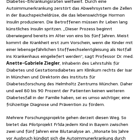
Diabetes-Erkrankungsraten weltweit. Durch eine
Autoimmunerkrankung zerstört das Abwehrsystem die Zellen
in der Bauchspeicheldrüse, die das lebenswichtige Hormon
Insulin produzieren. Die Betroffenen müssen ihr Leben lang
künstliches Insulin spritzen. „Dieser Prozess beginnt
überwiegend bereits im Alter von eins bis fünf Jahren. Meist
kommt die Krankheit erst zum Vorschein, wenn die Kinder mit
einer lebensgefährlichen Stoffwechselentgleisung als Notfall
ins Krankenhaus eingeliefert werden“, sagt Professor Dr. med.
Anette-Gabriele Ziegler
, Inhaberin des Lehrstuhls für
Diabetes und Gestationsdiabetes am Klinikum rechts der Isar
in München und Direktorin des Instituts für
Diabetesforschung des Helmholtz Zentrums München. Daher
und weil 80 bis 90 Prozent der Patienten keinen weiteren
Diabetesfall in der Familie haben, sei es umso wichtiger, eine
frühzeitige Diagnose und Prävention zu fördern.
Mehrere Forschungsprojekte gehen derzeit diesen Weg. So
bietet das Pilotprojekt Fr1da jedem Kind in Bayern zwischen
zwei und fünf Jahren eine Blutanalyse an. „Monate bis Jahre
vor Ausbruch kündigt sich die Autoimmunerkrankung durch