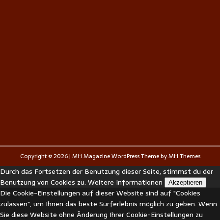
Copyright © 2026 | MH Magazine WordPress Theme by
MH Themes
Durch das Fortsetzen der Benutzung dieser Seite, stimmst du der
Benutzung von Cookies zu.
Weitere Informationen
Akzeptieren
Die Cookie-Einstellungen auf dieser Website sind auf "Cookies
zulassen", um Ihnen das beste Surferlebnis möglich zu geben. Wenn
Sie diese Website ohne Änderung Ihrer Cookie-Einstellungen zu