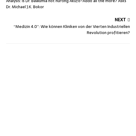
Analysis: Is Dr. Bawumia not hurting Akufo-Addo all the more? Asks
Dr. Michael J.K. Bokor
NEXT
“Medizin 4.0”: Wie können Kliniken von der Vierten Industriellen
Revolution profitieren?