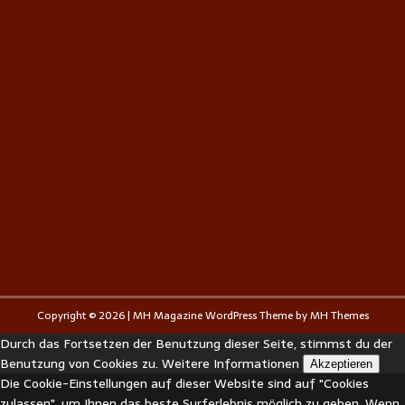
Copyright © 2026 | MH Magazine WordPress Theme by
MH Themes
Durch das Fortsetzen der Benutzung dieser Seite, stimmst du der
Benutzung von Cookies zu.
Weitere Informationen
Akzeptieren
Die Cookie-Einstellungen auf dieser Website sind auf "Cookies
zulassen", um Ihnen das beste Surferlebnis möglich zu geben. Wenn