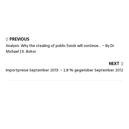
PREVIOUS
Analysis: Why the stealing of public funds will continue… – By Dr
Michael J.K. Bokor
NEXT
Import­preise Septem­ber 2013: – 2,8 % gegen­über Septem­ber 2012