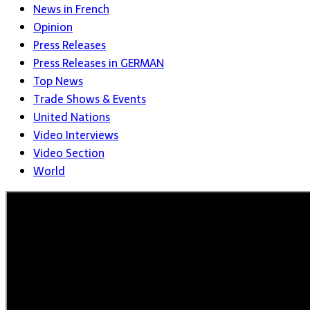
News in French
Opinion
Press Releases
Press Releases in GERMAN
Top News
Trade Shows & Events
United Nations
Video Interviews
Video Section
World