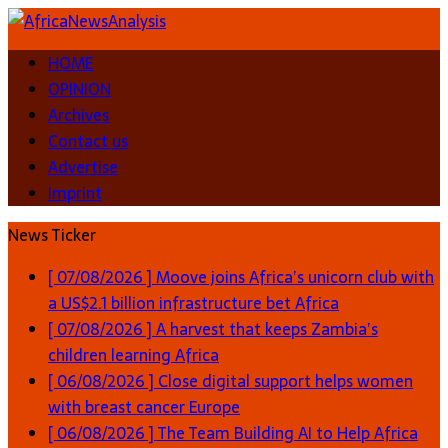
HOME
OPINION
Archives
Contact us
Advertise
Imprint
News Ticker
[ 07/08/2026 ]
Moove joins Africa’s unicorn club with
a US$2.1 billion infrastructure bet
Africa
[ 07/08/2026 ]
A harvest that keeps Zambia’s
children learning
Africa
[ 06/08/2026 ]
Close digital support helps women
with breast cancer
Europe
[ 06/08/2026 ]
The Team Building AI to Help Africa