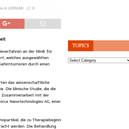
ses in GERMAN
0
elt
TOPICS
everfahren an der Klinik für
ert, welches ausgewählten
Topics
 Gehirntumoren durch einen
lten das wissenschaftliche
 Die klinische Studie, die die
er Zusammenarbeit mit der
Force Nanotechnologies AG, einer
nopartikel, die zu Therapiebeginn
bracht werden. Die Behandlung