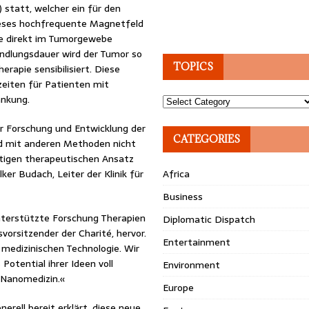
 statt, welcher ein für den
ieses hochfrequente Magnetfeld
me direkt im Tumorgewebe
ndlungsdauer wird der Tumor so
TOPICS
rapie sensibilisiert. Diese
zeiten für Patienten mit
ankung.
Topics
er Forschung und Entwicklung der
CATEGORIES
d mit anderen Methoden nicht
tigen therapeutischen Ansatz
ker Budach, Leiter der Klinik für
Africa
Business
 unterstützte Forschung Therapien
Diplomatic Dispatch
vorsitzender der Charité, hervor.
Entertainment
 medizinischen Technologie. Wir
otential ihrer Ideen voll
Environment
 Nanomedizin.«
Europe
erell bereit erklärt, diese neue