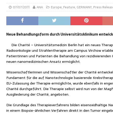
07/07/2011
ANA
Europe
,
Feature
,
GERMANY
,
Press Relea
Neue Behandlungsform durch Universitätsklinikum entwick
Die Charité – Universitätsmedizin Berlin hat ein neues Therapi
Radioonkologie und Strahlentherapie am Campus Virchow etabli
Patientinnen und Patienten die Behandlung von rezidivierenden
neuen nanomedizinischen Ansatz ermöglicht.
Wissenschaftlerinnen und Wissenschaftler der Charité entwicke
Fundament für die auf Nanotechnologie basierende Krebstherapie.
EU-Zulassung der Therapie ermöglichte, wurde ebenfalls in eng
Charité durchgeführt. Die Therapie selbst wird nun von der Mag
Ausgliederung der Charité, angeboten.
Die Grundlage des Therapieverfahrens bilden eisenoxidhaltige Na
in einem Biopsie-ähnlichen Verfahren direkt in den Tumor einge