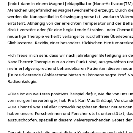
findet dann in einem Magnetfeldapplikator (Nano-Activator(TM))
Menschen ungefährliches Magnetwechselfeld erzeugt. Durch d
werden die Nanopartikel in Schwingung versetzt, wodurch Wär
entsteht. Abhängig von der erreichten Temperatur und der Beha
direkt zerstört oder für eine begleitende Strahlen- oder Chemothe
neuartige Therapie verheißt verlängerte rückfallfreie Überlebens
Glioblastome-Rezidiv, einer besonders tückischen Hirntumorerkr
»Ich freue mich sehr, dass wir nach jahrelanger Beteiligung an d
NanoTherm® Therapie nun an dem Punkt sind, ausgewählten un
mehr erfolgversprechend behandelbaren Patienten diesen neuar
für rezidivierende Glioblastome bieten zu können« sagte Prof. Vol
Radioonkologie.
»Dies ist ein weiteres positives Beispiel dafür, wie die von uns
von morgen hervorbringt«, hob Prof. Karl Max Einhäupl, Vorstands
»Die Charité war Teil aller Entwicklungsphasen dieser neuartigen
haben unsere Forscherinnen und Forscher stets unterstützt, das P
auszuschöpfen, speziell in diesem vielversprechenden Gebiet der
Derzeit haben sich die gesetzlichen Krankenkassen noch nicht gen