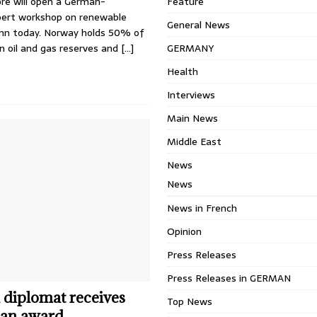
øre will open a German-
Feature
ert workshop on renewable
General News
onn today. Norway holds 50% of
 oil and gas reserves and
[…]
GERMANY
Health
Interviews
Main News
Middle East
News
News
News in French
Opinion
Press Releases
Press Releases in GERMAN
diplomat receives
Top News
an award