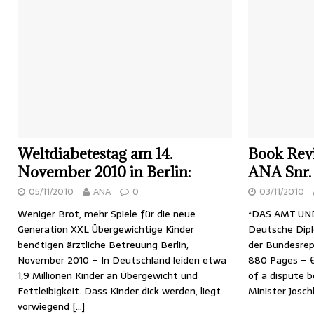
Weltdiabetestag am 14.
Book Revi
November 2010 in Berlin:
ANA Snr. 
05/11/2010
ANA
0
03/11/2010
Weniger Brot, mehr Spiele für die neue
*DAS AMT UN
Generation XXL Übergewichtige Kinder
Deutsche Dipl
benötigen ärztliche Betreuung Berlin,
der Bundesrep
November 2010 – In Deutschland leiden etwa
880 Pages – €
1,9 Millionen Kinder an Übergewicht und
of a dispute 
Fettleibigkeit. Dass Kinder dick werden, liegt
Minister Josc
vorwiegend
[…]