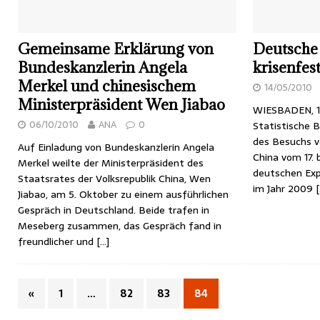
Gemeinsame Erklärung von
Deutsche
Bundeskanzlerin Angela
krisenfes
Merkel und chinesischem
14/05/2010
Ministerpräsident Wen Jiabao
WIESBADEN, 1
06/10/2010
ANA
0
Statistische 
des Besuchs v
Auf Einladung von Bundeskanzlerin Angela
China vom 17. b
Merkel weilte der Ministerpräsident des
deutschen Expo
Staatsrates der Volksrepublik China, Wen
im Jahr 2009
[
Jiabao, am 5. Oktober zu einem ausführlichen
Gespräch in Deutschland. Beide trafen in
Meseberg zusammen, das Gespräch fand in
freundlicher und
[…]
«
1
…
82
83
84