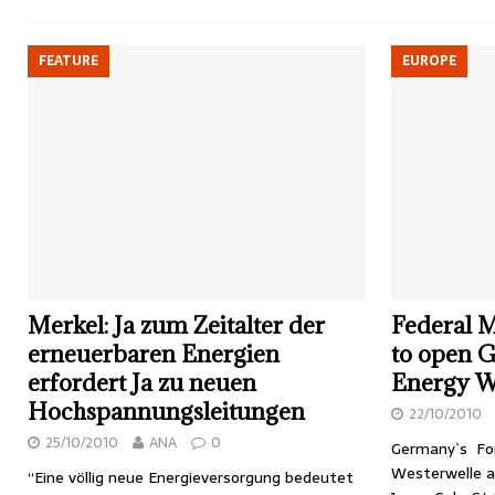
FEATURE
EUROPE
Merkel: Ja zum Zeitalter der
Federal M
erneuerbaren Energien
to open 
erfordert Ja zu neuen
Energy W
Hochspannungsleitungen
22/10/2010
25/10/2010
ANA
0
Germany`s For
Westerwelle a
“Eine völlig neue Energieversorgung bedeutet