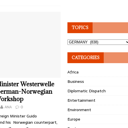
TOPICS
Topics
CATEGORIES
Africa
Business
inister Westerwelle
German-Norwegian
Diplomatic Dispatch
orkshop
Entertainment
ANA
0
Environment
eign Minister Guido
Europe
nd his Norwegian counterpart,