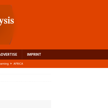
ADVERTISE
IMPRINT
learning
AFRICA
 breast cancer
EUROPE
ght Misinformation
AFRICA
ing a test case for Africa’s maternal health investment
AFRICA
US$2.1 billion infrastructure bet
AFRICA