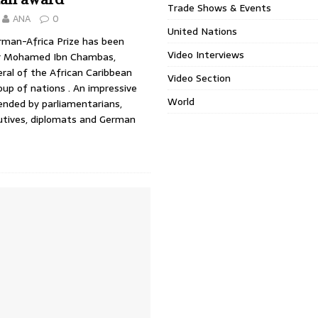
Trade Shows & Events
ANA
0
United Nations
rman-Africa Prize has been
Video Interviews
r Mohamed Ibn Chambas,
ral of the African Caribbean
Video Section
oup of nations . An impressive
World
nded by parliamentarians,
utives, diplomats and German