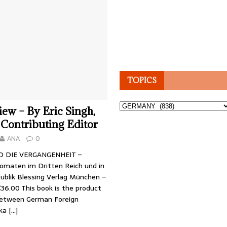
TOPICS
Topics
ew – By Eric Singh,
Contributing Editor
ANA
0
D DIE VERGANGENHEIT –
omaten im Dritten Reich und in
ublik Blessing Verlag München –
36.00 This book is the product
between German Foreign
hka
[…]