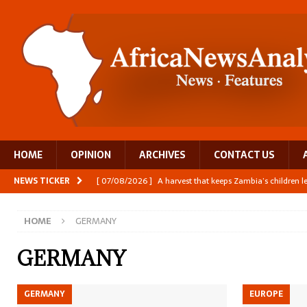
HOME
OPINION
ARCHIVES
CONTACT US
NEWS TICKER
[ 07/08/2026 ]
A harvest that keeps Zambia’s children 
[ 06/08/2026 ]
Close digital support helps women with
HOME
GERMANY
[ 06/08/2026 ]
The Team Building AI to Help Africa Fi
[ 05/08/2026 ]
Burundi’s breastfeeding success is becom
GERMANY
[ 07/08/2026 ]
Moove joins Africa’s unicorn club with a 
GERMANY
EUROPE