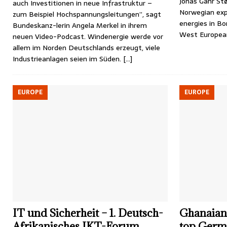
Jonas Gahr St
auch Investitionen in neue Infrastruktur –
Norwegian exp
zum Beispiel Hochspannungsleitungen”, sagt
energies in B
Bundeskanz-lerin Angela Merkel in ihrem
West European
neuen Video-Podcast. Windenergie werde vor
allem im Norden Deutschlands erzeugt, viele
Industrieanlagen seien im Süden.
[…]
EUROPE
EUROPE
IT und Sicherheit – 1. Deutsch-
Ghanaian 
Afrikanisches IKT-Forum
top Germ