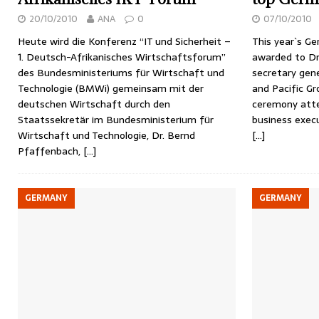
20/10/2010
ANA
0
07/10/2010
Heute wird die Konferenz “IT und Sicherheit –
This year`s Ge
1. Deutsch-Afrikanisches Wirtschaftsforum”
awarded to D
des Bundesministeriums für Wirtschaft und
secretary gene
Technologie (BMWi) gemeinsam mit der
and Pacific Gr
deutschen Wirtschaft durch den
ceremony atte
Staatssekretär im Bundesministerium für
business exec
Wirtschaft und Technologie, Dr. Bernd
[…]
Pfaffenbach,
[…]
GERMANY
GERMANY