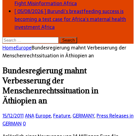
Fight Misinformation
Africa
[ 05/08/2026 ]
Burundi’s breastfeeding success is
becoming a test case for Africa’s maternal health
investment
Africa
Search
for:
Home
Europe
Bundesregierung mahnt Verbesserung der
Menschenrechtssituation in Äthiopien an
Bundesregierung mahnt
Verbesserung der
Menschenrechtssituation in
Äthiopien an
15/12/2011
ANA
Europe
,
Feature
,
GERMANY
,
Press Releases in
GERMAN
0