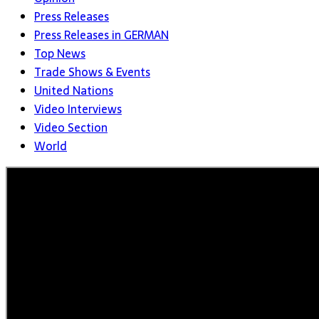
Press Releases
Press Releases in GERMAN
Top News
Trade Shows & Events
United Nations
Video Interviews
Video Section
World