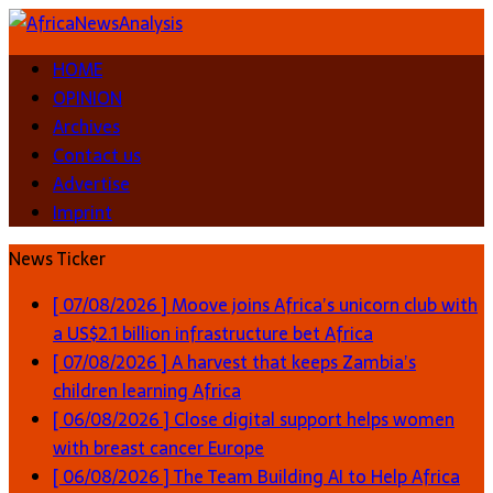
HOME
OPINION
Archives
Contact us
Advertise
Imprint
News Ticker
[ 07/08/2026 ]
Moove joins Africa’s unicorn club with
a US$2.1 billion infrastructure bet
Africa
[ 07/08/2026 ]
A harvest that keeps Zambia’s
children learning
Africa
[ 06/08/2026 ]
Close digital support helps women
with breast cancer
Europe
[ 06/08/2026 ]
The Team Building AI to Help Africa