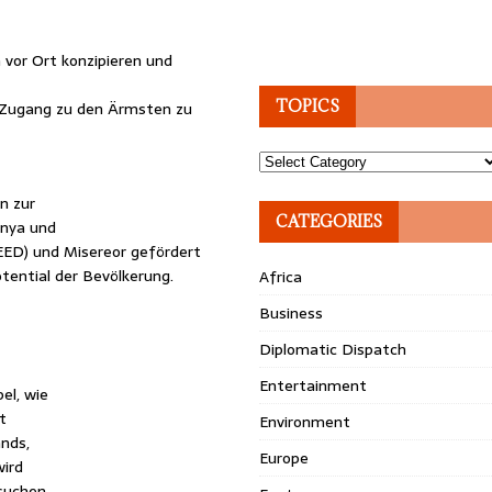
 vor Ort konzipieren und
TOPICS
 Zugang zu den Ärmsten zu
Topics
n zur
CATEGORIES
enya und
(EED) und Misereor gefördert
tential der Bevölkerung.
Africa
Business
Diplomatic Dispatch
Entertainment
el, wie
t
Environment
ands,
Europe
wird
suchen,