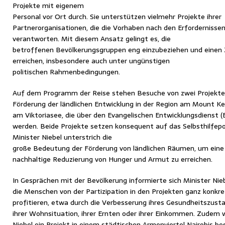
Projekte mit eigenem
Personal vor Ort durch. Sie unterstützen vielmehr Projekte ihrer
Partnerorganisationen, die die Vorhaben nach den Erfordernissen
verantworten. Mit diesem Ansatz gelingt es, die
betroffenen Bevölkerungsgruppen eng einzubeziehen und einen
erreichen, insbesondere auch unter ungünstigen
politischen Rahmenbedingungen.
Auf dem Programm der Reise stehen Besuche von zwei Projekte
Förderung der ländlichen Entwicklung in der Region am Mount K
am Viktoriasee, die über den Evangelischen Entwicklungsdienst 
werden. Beide Projekte setzen konsequent auf das Selbsthilfepo
Minister Niebel unterstrich die
große Bedeutung der Förderung von ländlichen Räumen, um eine
nachhaltige Reduzierung von Hunger und Armut zu erreichen.
In Gesprächen mit der Bevölkerung informierte sich Minister Nieb
die Menschen von der Partizipation in den Projekten ganz konkre
profitieren, etwa durch die Verbesserung ihres Gesundheitszust
ihrer Wohnsituation, ihrer Ernten oder ihrer Einkommen. Zudem 
Niebel ein Projekt in einem städtischen Armenviertel Nairobis be