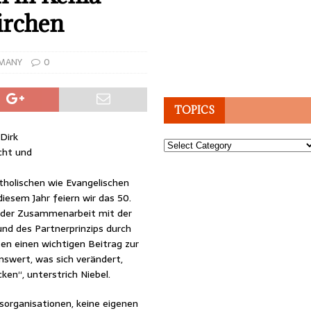
irchen
MANY
0
TOPICS
Dirk
Topics
cht und
holischen wie Evangelischen
diesem Jahr feiern wir das 50.
s der Zusammenarbeit mit der
rund des Partnerprinzips durch
en einen wichtigen Beitrag zur
swert, was sich verändert,
en“, unterstrich Niebel.
sorganisationen, keine eigenen