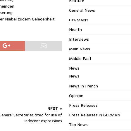
Feature
meinden
General News
sserung
er Niebel zudem Gelegenheit
GERMANY
Health
Interviews
Main News
Middle East
News
News
News in French
Opinion
Press Releases
NEXT
Press Releases in GERMAN
eneral Secretaries cited for use of
indecent expressions
Top News