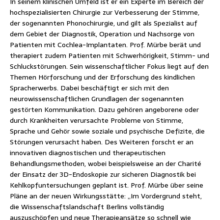
In seinem klinischen Umfeld ist er ein Experte im Bereich der
hochspezialisierten Chirurgie zur Verbesserung der Stimme,
der sogenannten Phonochirurgie, und gilt als Spezialist auf
dem Gebiet der Diagnostik, Operation und Nachsorge von
Patienten mit Cochlea-Implantaten. Prof. Mürbe berät und
therapiert zudem Patienten mit Schwerhörigkeit, Stimm- und
Schluckstörungen. Sein wissenschaftlicher Fokus liegt auf den
Themen Hörforschung und der Erforschung des kindlichen
Spracherwerbs. Dabei beschäftigt er sich mit den
neurowissenschaftlichen Grundlagen der sogenannten
gestörten Kommunikation. Dazu gehören angeborene oder
durch Krankheiten verursachte Probleme von Stimme,
Sprache und Gehör sowie soziale und psychische Defizite, die
Störungen verursacht haben. Des Weiteren forscht er an
innovativen diagnostischen und therapeutischen
Behandlungsmethoden, wobei beispielsweise an der Charité
der Einsatz der 3D-Endoskopie zur sicheren Diagnostik bei
Kehlkopfuntersuchungen geplant ist. Prof. Mürbe über seine
Pläne an der neuen Wirkungsstätte: „Im Vordergrund steht,
die Wissenschaftslandschaft Berlins vollständig
auszuschöpfen und neue Therapieansätze so schnell wie