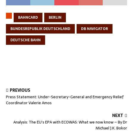
BAHNCARD
BERLIN
BUNDESREPUBLIK DEUTSCHLAND
DB NAVIGATOR
DEUTSCHE BAHN
PREVIOUS
Press Statement: Under-Secretary-General and Emergency Relief
Coordinator Valerie Amos
NEXT
Analysis: The EU’s EPA with ECOWAS: What we now know – By Dr
Michael J.K. Bokor