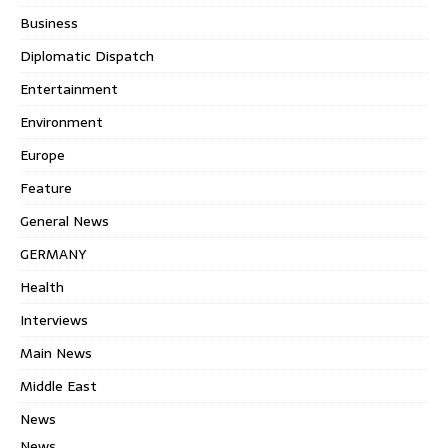
Business
Diplomatic Dispatch
Entertainment
Environment
Europe
Feature
General News
GERMANY
Health
Interviews
Main News
Middle East
News
News