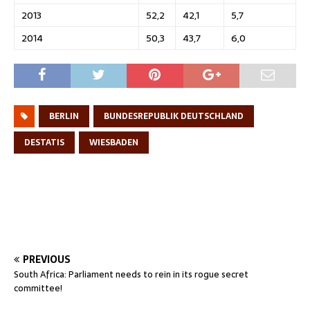
2013
52,2
42,1
5,7
2014
50,3
43,7
6,0
BERLIN
BUNDESREPUBLIK DEUTSCHLAND
DESTATIS
WIESBADEN
PREVIOUS
South Africa: Parliament needs to rein in its rogue secret
committee!