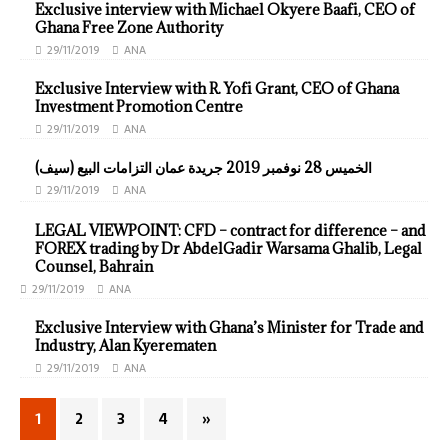
Exclusive interview with Michael Okyere Baafi, CEO of
Ghana Free Zone Authority
29/11/2019
ANA
Exclusive Interview with R. Yofi Grant, CEO of Ghana
Investment Promotion Centre
29/11/2019
ANA
الخميس 28 نوفمبر 2019 جريدة عمان التزامات البيع (سيف)
29/11/2019
ANA
LEGAL VIEWPOINT: CFD – contract for difference – and
FOREX trading by Dr AbdelGadir Warsama Ghalib, Legal
Counsel, Bahrain
29/11/2019
ANA
Exclusive Interview with Ghana’s Minister for Trade and
Industry, Alan Kyerematen
29/11/2019
ANA
1
2
3
4
»