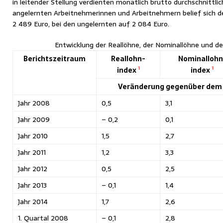
in leitender Stellung verdienten monatlich brutto durchschnittli
angelernten Arbeitnehmerinnen und Arbeitnehmern belief sich 
2 489 Euro, bei den ungelernten auf 2 084 Euro.
Entwicklung der Reallöhne, der Nominallöhne und de
Berichtszeitraum
Reallohn-
Nominallohn
1
1
index
index
Veränderung gegenüber dem 
Jahr 2008
0,5
3,1
Jahr 2009
– 0,2
0,1
Jahr 2010
1,5
2,7
Jahr 2011
1,2
3,3
Jahr 2012
0,5
2,5
Jahr 2013
– 0,1
1,4
Jahr 2014
1,7
2,6
1. Quartal 2008
– 0,1
2,8