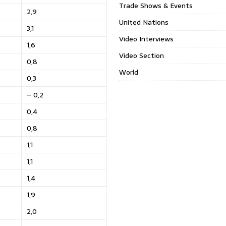
Trade Shows & Events
2,9
United Nations
3,1
Video Interviews
1,6
Video Section
0,8
World
0,3
– 0,2
0,4
0,8
1,1
1,1
1,4
1,9
2,0