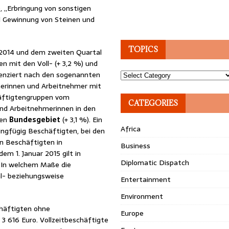
, „Erbringung von sonstigen
nd Gewinnung von Steinen und
TOPICS
2014 und dem zweiten Quartal
n mit den Voll- (+ 3,2 %) und
erenziert nach den sogenannten
Topics
merinnen und Arbeitnehmer mit
häftigtengruppen vom
CATEGORIES
und Arbeitnehmerinnen in den
ren
Bundesgebiet
(+ 3,1 %). Ein
Africa
ingfügig Beschäftigten, bei den
n Beschäftigten in
Business
em 1. Januar 2015 gilt in
Diplomatic Dispatch
. In welchem Maße die
l- beziehungsweise
Entertainment
Environment
chäftigten ohne
Europe
3 616 Euro. Vollzeitbeschäftigte