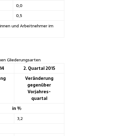
0,0
0,5
erinnen und Arbeitnehmer im
nen Gliederungsarten
14
2. Quartal 2015
ung
Veränderung
gegenüber
Vorjahres-
quartal
in %
3,2