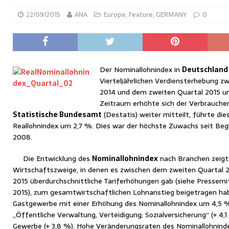
22/09/2015
ANA
Europe
,
Feature
,
GERMANY
0
Der Nominallohnindex in
Deutschland
Vierteljährlichen Verdiensterhebung 
2014 und dem zweiten Quartal 2015 um
Zeitraum erhöhte sich der Verbrauche
Statistische Bundesamt
(
Destatis
) weiter mitteilt, führte di
Reallohnindex um 2,7 %. Dies war der höchste Zuwachs seit Begin
2008.
Die Entwicklung des
Nominallohnindex
nach Branchen zeigt,
Wirtschaftszweige, in denen es zwischen dem zweiten Quartal 
2015 überdurchschnittliche Tariferhöhungen gab (siehe Pressemit
2015), zum gesamtwirtschaftlichen Lohnanstieg beigetragen hab
Gastgewerbe mit einer Erhöhung des Nominallohnindex um 4,5 %
„Öffentliche Verwaltung, Verteidigung; Sozialversicherung“ (+ 4,
Gewerbe (+ 3,8 %). Hohe Veränderungsraten des Nominallohnind