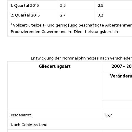
1. Quartal 2015
2,5
2,5
2. Quartal 2015
2,7
3,2
1
Vollzeit-, teilzeit- und geringfügig beschäftigte Arbeitnehm
Produzierenden Gewerbe und im Dienstleistungsbereich.
Entwicklung der Nominallohnindizes nach verschiede
Gliederungsart
2007 – 20
Veränder
Insgesamt
16,7
Nach Gebietsstand