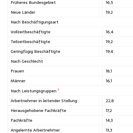
Früheres Bundesgebiet
16,5
Neue Länder
19,2
Nach Beschäftigungsart
Vollzeitbeschäftigte
16,4
Teilzeitbeschäftigte
19,2
Geringfügig Beschäftigte
19,4
Nach Geschlecht
Frauen
18,1
Männer
16,1
1
Nach Leistungsgruppen
Arbeitnehmer in leitender Stellung
22,8
Herausgehobene Fachkräfte
17,2
Fachkräfte
14,3
Angelernte Arbeitnehmer
13,3