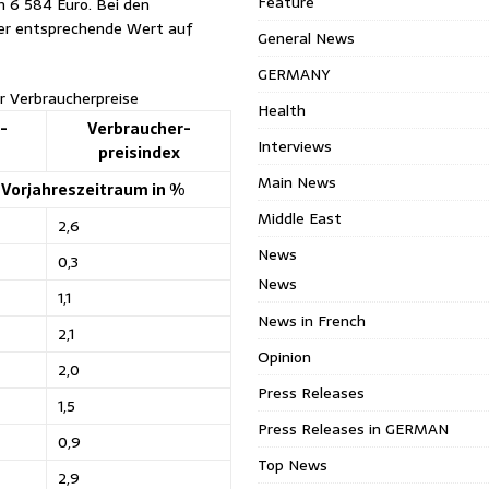
Feature
ch 6 584 Euro. Bei den
der entsprechende Wert auf
General News
GERMANY
r Verbraucherpreise
Health
-
Verbraucher-
Interviews
preisindex
Main News
Vorjahreszeitraum in %
Middle East
2,6
News
0,3
News
1,1
News in French
2,1
Opinion
2,0
Press Releases
1,5
Press Releases in GERMAN
0,9
Top News
2,9