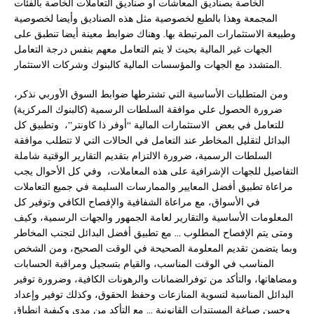
الخاصة بصناديق المعاشات أو صناديق التعاملات الخاصة بالفئات
المجمعة وهذا بالطبع لخصوصية مثل هذه الصناديق وأيضا لخصوصية
وطبيعة الاستثمارات المرتبطة بها. وهناك ضوابط معينة أيضا تنطبق على
الجهات غير المالية بحيث لا يتم التعامل معهم بنفس درجة التعامل
المتشدد مع الجهات والمؤسسات المالية كالبنوك وشركات الاستثمار.
ومن المتطلبات الأساسية التي تشترطها ضوابط السوق الأوربي نذكر،
ضرورة الحصول علي موافقة السلطات الرسمية (كالبنوك المركزية)
للتعامل في بعض الاستثمارات المالية “أوفر ذا كاونتر”، وتطبيق كل
البدائل لتقليل المخاطر عند التعامل في الحالات التي لا تتطلب موافقة
السلطات الرسمية، ضرورة الالتزام بتقديم التقارير الوقتية شاملة
التفاصيل للجهات الإشرافية على هذه المعاملات، وفي كل الأحوال يجب
مراعاة تطبيق أفضل المعايير والممارسات السليمة في جميع التعاملات
في الأسواق، مع مراعاة الشفافية والإفصاح الكافي وتوفير كل
المعلومات الأساسية والتقارير لعامة الجمهور والجهات الرسمية، وكيف
ومتى يتم الإفصاح المطلوب … مع تطبيق أفضل البدائل لتجنب المخاطر
وبما يتضمن تقديم المعلومة الصحيحة في الوقت الصحيح، ومن الشخص
المناسب في الوقت المناسب، والقيام بتسجيل ومراقبة الحسابات
ومضاهاتها، والتأكد من توفرالضمانات والرهونات الكافية، وضرورة توفير
البدائل المناسبة لتسوية المنازعات وحفظ الحقوق، وكذلك توفير وإعداد
وحسن صياغة المستندات القانونية … مع التأكد من مدي وكيفية انطباق