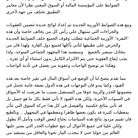
الضوابط على المؤسسة المالية أو السوق المعني نظرا لأن معايير
التطبيق تختلف من جهة لآخري .
ومع هذه الضوابط الأوربية الجديدة تم إعداد لوائح عديدة تتضمن العقوبات
والجزاءات التي ستنهال علي رأس كل من يخالف خاصة وأن هذه
“النفرة” الأوربية الجماعية تتطلب وقوف الجميع خلف الضوابط الجديدة
والحرص على تطبيقها لتأتي بأكلها لجميع دول القارة. ولهذا فان من
يتخاذل سيضر بالجميع وسيفسد هذا المجهود الجماعي المتوحد، ولذا
يجب إيقاع العقوبة حتى يتم الالتزام الكامل بدون استثناء أو أي ثغرة …
وهكذا تم توضيح الواجبات وعقوبة من يفشل في تأدية الواجبات .
مما تقدم يتضح لنا أن الوضع في أسواق المال في تغير خاصة بعد هذه
القيود، وكما يبدو فان التوجهات في هذه الدول بصفة عامة تحمل في
مضمونها الحذر والريبة خوفا من المستقبل بسبب ما تعرضت له الأسواق
في السنوات الأخيرة، ولكن هذه القيود لا تأتي فقط بكل ما هو جميل بل
قد تأتي بنتائج عكسية والفيصل في كل هذا حركة السوق التي تتأثر
بمعطيات كثيرة قد يكون بعضها ظاهرا ومعظمها في المجهول … وبالطبع
فان تقييم مردود نتائج هذه السياسات يحتاج لبعض الوقت ونأمل ألا يطول
. ولكن علينا في جميع الأحوال أن نتبع خطوات الحذر التي يسير عليها
العالم من حولنا حتى لا ينجذب التيار نحونا والعاقل من يستفيد من