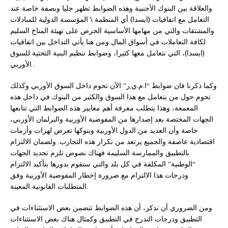
والعلاقة بين البنوك الأجنبية وهذه الضوابط تظهر جليا وبصفة خاصة عند
التعامل مع اتفاقيات (ايسدا) أي المنظمة \ المؤسسة الدولية للمبادلات
والمشتقات والتي من مهامها الأساسية الحرص على تهيئة المناخ السليم
لكافة التعاملات في أسواق المال ومن هنا يأتي التداخل بين اتفاقيات
(ايسدا)، التي نتعامل معها كثيرا، وضوابط تنظيم البنية التحتية للسوق
الأوربي .
وكما ذكرنا فان ضوابط “ا.م.ي,ر” الآن تحوم داخل السوق الأوربي وكذلك
تحوم حول من يتعامل مع هذا السوق والكثير من البنوك في داخل هذه
المعمعة، وهذا يتطلب معرفة أهم معايير هذه الضوابط التي تتابعها
الجهات المختصة بعد إصدارها من المفوضية الأوربية والبرلمان الأوربي،
خاصة وأن العديد من الدول الأوربية وبنوكها تعرض لهزات وأزمات
اقتصادية عاصفة والجميع يرتعد من تكرار هذه التجارب. ولضمان الالتزام
بالتطبيق والممارسة السليمة فهناك نصوص تلزم تحديد الجهات
“الوطنية” المكلفة في كل بلد والتي ستقوم بدورها بتأكيد الالتزام
ودرجات هذا الالتزام مع ضرورة إخطار المفوضية الأوربية وفق
المتطلبات القانونية المعينة.
ومن الضروري أن نذكر، أن هذه الضوابط تتضمن بعض الاستثناءات في
التطبيق ودرجات التدرج في التطبيق وكمثال هناك بعض الاستثناءات