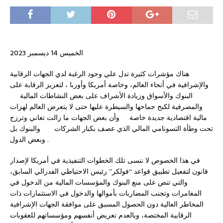
الخميس 14 ديسمبر 2023
هناك مؤشرات كثيرة تدل علي وجود الرغبة لدي الجهات الرقابية
والإشرافية في أنحاء العالم، وخاصة أمريكا وأوربا ، لتعزيز الرقابة على
البنوك والأسواق وزيادة الأشراف على بعض النشاطات المالية
والمصرفية لكبح جماحها والسيطرة عليها حتى لا يتعرض العالم لهزات
مالية اقتصادية جديدة خاصة وأن بعض الجهات ما زالت تعاني وترزح
تحت وطأة التسونامي المالي الذي عصف بكبار الشركات والبنوك بل
وبعض الدول .
في هذا الخصوص لا ننسى تلك الخطوات التنفيذية في أمريكا لإصدار
قانون لتفعيل تطبيق قواعد “فولكر” رئيس الاحتياطي الفدرالي السابق،
والتي تنص على منع البنوك والمؤسسات المالية من الدخول في
المغامرات وتجنب المضاربات بأموالها والدخول في الاستثمارات ذات
المخاطر العالية دون الحصول المسبق على موافقة الجهات الإشرافية
الرقابية المختصة، وبالعدم تعريض أنفسهم ومؤسساتهم للعقوبات