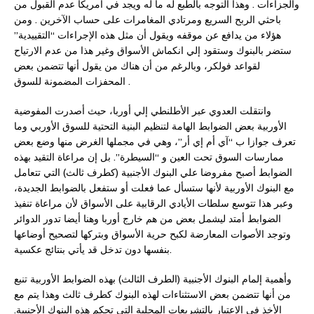
والجزاءات . وهذا التوجه بالطبع له ما له ويجد في أمريكا عدم القبول من
باحثي الربح السريع ومرتادي المغامرات على حساب الآخرين . ومن
هؤلاء من يدافع عن موقفه ويقول أن مثل هذه الإجراءات “التقييدية”
ستضر بالبنوك وستقود إلي انكماش الأسواق وغير هذا من عدم الارتياح
لقواعد فولكر، وبالرغم من أن هناك من يقول أنها تتضمن بعض
المحفزات المضمونة للسوق .
وانتقلت العدوي عبر الأطلنطي إلي أوربا، حيث أصدرت المفوضية
الأوربية بعض الضوابط الهامة لتنظيم البنية التحتية للسوق الأوربي وما
تعرف جوازا ب “آي أم إي أر”، وهي في مجملها الغرض منها وضع بعض
ممارسات السوق تحت العين و “السيطرة”. بل إن مراعاة التقيد بهذه
الضوابط أصبح مفروضا علي البنوك الأجنبية (كطرف ثالث) التي تتعامل
مع البنوك الأوربية لأنها ستسأل عما فعلت أو ستفعل بالضوابط الجديدة،
وعبر هذا تتوسع سلطات الأيادي الرقابية على الأسواق لأن مراعاة تنفيذ
الضوابط أمتد ليشمل بعض من هم خارج أوربا وهنا أيضا تدور الدوائر
وتوجد الأصوات المعارضة لكبح حرية الأسواق وبتركها لتصحيح أوضاعها
بنفسها دون تدخل قد يأتي بنتائج عكسية.
وأهمية إلمام البنوك الأجنبية (الطرف الثالث) بهذه الضوابط الأوربية تنبع
من أنها تتضمن بعض الاستثناءات لهذه البنوك كطرف ثالث وهذا يتم مع
الأخذ في الاعتبار بالتشريعات المحلية التي تحكم هذه البنوك الأجنبية.