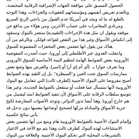
الحصول المسبق على موافقة الجهات الإشرافية الرقابية المختصة،
وبالعدم تعريض أنفسهم ومؤسساتهم للعقوبات والجزاءات. وهذا التوجه
بالطبع له ما له ويجد في أمريكا عدم القبول من باحثي الربح السريع
ومرتادي المغامرات على حساب الآخرين. ومن هؤلاء من يدافع عن
موقفه ويقول ان مثل هذه الإجراءات (التقييدية) ستضر بالبنوك وستقود
إلى انكماش الأسواق وغير هذا من النقض لقواعد فولكر، وبالرغم من أن
هناك من يقول انها تتضمن بعض المحفزات المضمونة للسوق.
وانتقلت العدوى عبر الأطلنطي إلى أوروبا، حيث أصدرت المفوضية
الأوروبية بعض الضوابط الهامة لتنظيم البنية الأساسية للسوق الأوروبي
وما تعرف جوازا بـ (آي أم إي أر) أو (امير)، والغرض منها وضع بعض
ممارسات السوق تحت العين و”السيطرة”. بل إن التقيد بهذه الضوابط
أصبح مفروضا على البنوك الأجنبية (كطرف ثالث) التي تتعامل مع البنوك
الأوروبية لأنها ستسأل عما فعلت أو ستفعل بالضوابط الجديدة، وعبر هذا
تتوسع سلطات الرقابة على الأسواق لأن تنفيذ الضوابط امتد ليشمل من
هم خارج أوروبا. وهنا أيضا تدور الدوائر، وتوجد الأصوات المعارضة لكبح
حرية الأسواق والمناداة بتركها لتصحيح أوضاعها بنفسها دون تدخل قد
يأتي بنتائج عكسية.
وإلمام البنوك الأجنبية بالضوابط الأوروبية هام وينبع من أنها تتضمن بعض
الاستثناءات لهذه البنوك كطرف ثالث وهذا يتم مع الأخذ في الاعتبار
بالتشريعات المحلية التي تحكم البنوك الأجنبية. والعلاقة بين البنوك