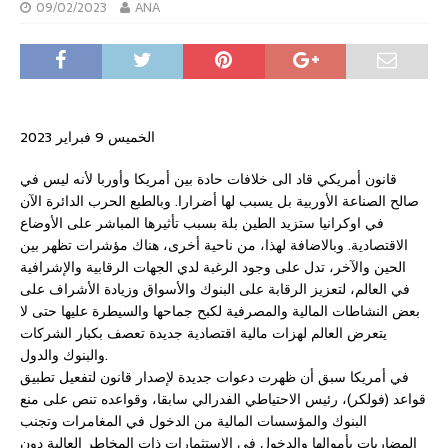
09/02/2023
ANA
الخميس 9 فبراير 2023
قانون أمريكي قاد الى خلافات حادة بين أمريكا وأوربا لأنه ليس في
صالح الصناعة الأوربية بل يسبب لها أضرارا. وبالطبع الحرب الدائرة الآن
في اوكرانيا ستزيد الطين بلة بسبب تأثيرها المباشر على الأوضاع
الاقتصادية. وبالاضافة لهذا، من ناحية أخرى، هناك مؤشرات تظهر بين
الحين والآخر، تدل على وجود الرغبة لدي الجهات الرقابية والإشرافية
في العالم، لتعزيز الرقابة على البنوك والأسواق وزيادة الأشراف على
بعض النشاطات المالية والمصرفية لكبح جماحها والسيطرة عليها حتى لا
يتعرض العالم لهزات مالية اقتصادية جديدة تعصف بكبار الشركات
والبنوك والدول.
في أمريكا سبق أن ظهرت دعوات جديدة لإصدار قانون لتفعيل تطبيق
قواعد (فولكر)، رئيس الاحتياطي الفدرالي سابقا، وقواعده تنص على منع
البنوك والمؤسسات المالية من الدخول في المغامرات وتجنب
المضاربات بأموالها والدخول في الاستثمارات ذات المخاطر العالية دون