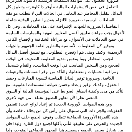
ضرورة الحصول على موافقة السلطات الرسمية (كالبنوك المركزية)
للتعامل في بعض الاستثمارات المالية «أوفر ذا كاونتر»، وتطبيق كل
البدائل لتقليل المخاطر عند التعامل في الحالات التي لا تتطلب موافقة
السلطات الرسمية، ضرورة الالتزام بتقديم التقارير الوقتية شاملة
التفاصيل الضرورية للجهات الإشرافية على هذه المعاملات، وفي كل
الأحوال يجب مراعاة تطبيق أفضل المعايير المهنية والممارسات السليمة
في جميع التعاملات في الأسواق، مع مراعاة الشفافية والإفصاح الكافي
وتوفير كل المعلومات الأساسية والتقارير لعامة الجمهور والجهات
الرسمية، وكيف ومتى يتم الإفصاح المطلوب.. مع تطبيق أفضل البدائل
لتجنب المخاطر وبما يتضمن تقديم المعلومة الصحيحة في الوقت
الصحيح ومن الشخص المناسب في الوقت المناسب، والقيام بتسجيل
ومراقبة الحسابات ومضاهاتها، والتأكد من توفر الضمانات والرهونات
الكافية، وضرورة توفير البدائل المناسبة لتسوية المنازعات وحفظ
الحقوق، وكذلك توفير وإعداد وحسن صياغة المستندات القانونية.. مع
التأكد من مدى وكيفية انطباق الضوابط على المؤسسة المالية أو السوق
المعني نظرا لأن معايير التطبيق تختلف من جهة لاخرى.
ومع هذه الضوابط الأوروبية الجديدة تم إعداد لوائح عديدة تتضمن
العقوبات والجزاءات التي ستنهال على رأس كل من يخالف خاصة وأن
هذه (النفرة) الأوروبية الجماعية تتطلب وقوف الجميع خلف الضوابط
الجديدة والحرص على تطبيقها لتأتي بأكلها لجميع دول القارة. ولهذا فان
من يتخاذل سيضر بالجميع وسيفسد هذا المجهود الجماعي المتوحد، ولذا