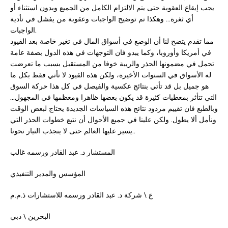
يجب إيقاع العقوبة حتى يتم الالتزام الكامل من الجميع وبدون استثناء أو
أي ثغرة… وهكذا تم توضيح الواجبات وعقوبة من يفشل في تأدية
الواجبات.
مما تقدم يتضح لنا أن الوضع في أسواق المال في تغير خاصة بعد القيود
في أمريكا وأوروبا، وكما يبدو فان التوجهات في هذه الدول بصفة عامة
تحمل في مضمونها الحذر والريبة خوفا من المستقبل بسبب ما تعرضت
له الأسواق في السنوات الأخيرة، ولكن هذه القيود لا تأتي فقط بكل ما
هو جميل بل قد تأتي بنتائج عكسية والفيصل في كل هذا حركة السوق
التي تتأثر بمعطيات كثيرة قد يكون بعضها ظاهرا ومعظمها في المجهول…
وبالطبع فان تقييم مردود نتائج هذه السياسات الجديدة يحتاج لبعض الوقت
ونأمل ألا يطول. ولكن علينا في جميع الأحوال أن نتبع خطوات الحذر التي
يسير عليها العالم حتى لا ينجذب التيار نحونا..
المستشار د. عبد القادر ورسمه غالب
المؤسس والمدير التنفيذي
ع \ شركة د. عبد القادر ورسمه للاستشارات ذ.م.م
البحرين \ دبي