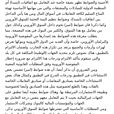
الأجنبية والضوابط تظهر بصفة خاصة عند التعامل مع اتفاقيات (ايسدا) أي
المنظمة الدولية للمبادلات والمشتقات والتي من مهامها الأساسية تهيئة
المناخ السليم لكافة التعاملات في أسواق المال ومن هنا يأتي التداخل
بين اتفاقيات (ايسدا)، وضوابط تنظيم البنية التحتية للسوق الأوروبي.
وكما ذكرنا فان ضوابط (امير) تحوم داخل السوق الأوروبي وكذلك حول
من يتعامل مع هذا السوق، والكثير من البنوك في هذه المعمعة، مما
يتطلب معرفة هذه الضوابط بعد إصدارها من المفوضية الأوروبية
والبرلمان الأوروبي، خاصة وأن العديد من الدول الأوروبية وبنوكها تعرض
لهزات وأزمات والجميع يرتعد من تكرار هذه التجارب. ولضمان الالتزام
بالتطبيق، هناك نصوص تلزم بتحديد الجهات (الوطنية) المكلفة في كل بلد
والتي ستقوم بتأكيد الالتزام ودرجات هذا الالتزام مع ضرورة إخطار
المفوضية الأوروبية وفق المتطلبات القانونية المعينة.
ومن الضروري أن نذكر أيضا، أن هذه ضوابط (امير) تتضمن بعض
الاستثناءات في التطبيق ودرجات التدرج في التطبيق وكمثال هناك بعض
الاستثناءات الخاصة بصناديق المعاشات أو صناديق التعاملات الخاصة
بالفئات وهذا بالطبع لخصوصية مثل هذه الصناديق وأيضا لخصوصية
وطبيعة الاستثمارات المرتبطة بها. وهناك ضوابط معينة أيضا تنطبق على
الجهات غيرالمالية بحيث لا يتم التعامل معهم بنفس درجة التعامل مع
الجهات والمؤسسات المالية كالبنوك وشركات الاستثمار.
ومن المتطلبات الأساسية التي تشترطها ضوابط السوق الأوروبي نذكر،