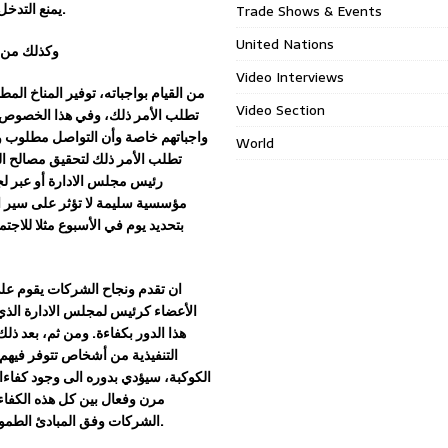
.
يمنع التدخل 
Trade Shows & Events
United Nations
وكذلك من ض
Video Interviews
من القيام بواجباته، توفير المناخ ال
Video Section
تطلب ا
لأمر ذلك، وفي هذا الخصوص
واجباتهم خاصة وأن التواصل مطلوب و
World
تطلب الأمر ذلك لتحقيق مصالح ا
رئيس مجلس الادارة أو عبر لج
مؤسسية
سليمة لا تؤثر على سير ا
بتحديد يوم في الأسبوع مثلا للاجتم
ان تقدم ونجاح الشركات يقوم على
الأعضاء ك
رئيس
لمجلس
الادارة الذ
هذا الدور بكفاءة
. ومن ثم
، بعد ذلك
التنفيذية من أشخاص تتوفر فيهم 
الكوكبة، سيؤدي بدوره الى وجود كفاءا
مرن
وفعال
بين كل هذه الكفا
.
الشركات
وفق المبادئ الطموح