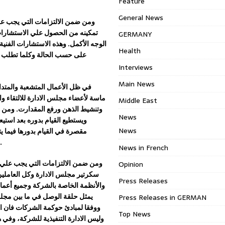
Feature
General News
و
من ضمن الالتزامات التي يجب ع
تمكينه من الحصول علي الاستشارات 
GERMANY
الوجه الأكمل. وهذه الاستشارات الفنية 
Health
على حسب الحالة وكلما تطلب ا
Interviews
Main News
في ظل الأعمال المتشعبة والمتداخ
ماسة لأعضاء مجلس الادارة للالتقاء وا
Middle East
وتنشيط الذهن ورفع المقدارت
. ومن 
News
ويستطيع القيام بدوره بعد استيعا
News
مقصرة في القيام بدورها فيما ي
التنويرية التوضيحية لما لها من فوائد عديدة تعود في نهاية الأمر لصالح الشركة.
News in French
ومن ضمن الالتزامات التي يجب علي ا
Opinion
سكرتير مجلس الادارة وكل العاملين 
Press Releases
والأنظمة الخاصة بالشركة وجميع أعما
يمثل حلقة الوصل في ما بين مجلس 
Press Releases in GERMAN
ووفقا لمبادئ حوكمة الشركات فان 
Top News
وليس الادارة التنفيذية للشركة، وفي ه