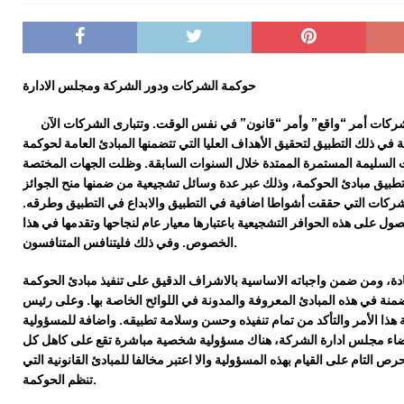
حوكمة الشركات ودور الشركة ومجلس الادارة
لشركات أمر “واقع” وأمر “قانون” في نفس الوقت. وتتبارى الشركات الآن
في ذلك التطبيق لتحقيق الأهداف العليا التي تتضمنها المبادئ العامة لحوكمة
السليمة المستمرة الممتدة خلال السنوات السابقة. وظلت الجهات المختصة
طبيق مبادئ
الحوكمة، وذلك عبر عدة و
سا
ئل تشج
ي
عية من ضمنها منح الجو
ا
ئز
شركات التي حققت أشواطا اضافية في التطبيق والابداع في التطبيق وطرقه
.
 على هذه الحوافر التشجيعية باعتبارها معيار عام لنجاحها وتقدمها في هذا
الخصوص. وفي ذلك فليتنافس المتنافسون.
ة، ومن ضمن واجباته الاساسية بال
اشراف الدقيق
عل
ى
تنفيذ مبادئ الحوكمة
منة في هذه المبادئ المعروفة والمدونة في اللوائح
الخاصة بها
. وعلى رئيس
هذا الأمر
والتأكد من تمام تنفيذه وحسن
وسلامة
تطب
يقه. واضافة ل
لمسؤولية
اء مجلس ادارة الشركة، هناك مسؤولية شخصية مباشرة تقع على كاهل كل
التام على القيام بهذه المسؤولية والا اعتبر مخالفا للمبادئ القانونية التي
.
تنظم الحوكمة