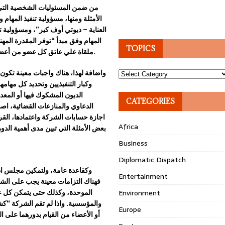
من ضمن المسئوليات الشخصية التي ي
الأمثلة ومنها، مسؤولية تنفيذ المهام
العناية – ديوتي أوف كير”، ومس
ؤ
ولية ت
المهام وفق مبدأ “توفر المقدرة المهن
TOPICS
.
ملقاة علي عاتق كل عضو من أعضاء 
واضافة لهذا، هناك واجبات معينة تكون
Topics
وكبار التنفيذيين وتحديد كل مهام
الديون المشكوك فيها أو المعد
CATEGORIES
الدعاوي والمنازعات القضائية، اص
اجازة حسابات الشركة واعتمادها، القر
Africa
بعض الأمثلة التي تبين مدى أهمية الد
Business
Diplomatic Dispatch
وكقاعدة عامة، ولتمكين مجلس ا
Entertainment
فهناك التزامات معينة يجب عل
ى
الشر
الموحدة، وكذلك حتى يتمكن كل عض
Environment
والمؤسسية. واذا لم تقم الشركة “ك
Europe
أو الأعضاء من القيام بدورهما على 