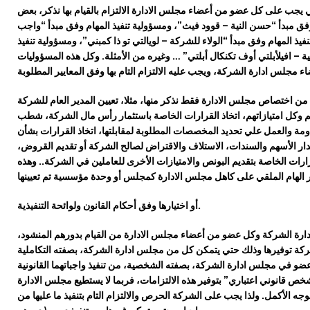
جب على كل عضو من أعضاء مجلس الادارة الالتزام بالقيام بها نذكر، بعض
 وفق مبدأ “حسن النية – قوود فيث”، ومسؤولية تنفيذ المهام وفق مبدأ “واج
ب
نفيذ المهام وفق مبدأ “الولاء للشركة – لوي
التي تو ذا كمبني”، ومس
ؤ
ولية تنفيذ
ية – افيلأبلتي أوف تكنكال أبلتي” … وغيره من الأمثلة. وكل هذه المسؤوليات
مجلس ادارة الشركة، ويجب عليه الالتزام التام بها وفق المعايير المطلوبة
 من اختصاص مجلس الادارة فقط نذكر منها، مثلا، تعيين المدير العام للشركة
هم وكل امتيازاتهم، اتخاذ القرارات الخاصة باستثمار رأس مال الشركة، شطب
ومة والعمل علي تحديد المخصصات المطلوبة لمقابلتها، اتخاذ القرارات بشأن
دار الأسهم والسندات، الاستلاف والاقتراض لصالح الشركة أو تقديم القروض،
ارات الخاصة بتقديم البونص والامتيازات الأخرى للعاملين في الشركة.. وهذه
ور الهام الملقي على كاهل مجلس الادارة كمجلس أو وحدة مؤسسية تم تعيينها
ولوائحة التنفيذية.
أو اختيارها وفق أحكام القانون
دارة الشركة وكل عضو من أعضاء مجلس الادارة
من القيام بدورهم المنشود
،
كة توفيرها وذلك حتي يتمكن كل من مجلس ادارة الشركة، بصفته التكاملية
و في مجلس ادارة الشركة، بصفته الشخصية، من تنفيذ واجباتهما القانونية
شخص قانوني اعتباري”
بتوفير هذه الالتزامات، فربما لا يستطيع مجلس الادارة
الوجه الأكمل. ولذا يجب على الشركة
الحرص و
الالتزام
التام
بتنفيذ ما عليها
من