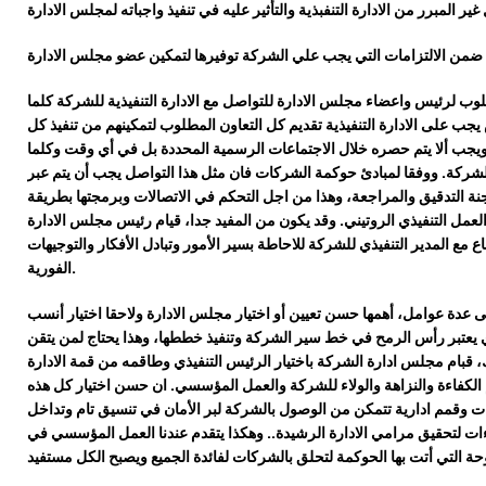
غير المبرر من الادارة التنفبذية والتأثير عليه في تنفيذ واجباته
لمجلس الادارة
من الالتزامات التي يجب علي الشركة توفيرها لتمكين عضو مجلس الادارة
مطلوب لرئيس واعضاء مجلس الادارة للتواصل مع الادارة التنفيذية للشركة كلما
 يجب عل
ى
الادارة التنفيذية تقديم كل التعاون المطلوب لتمكينهم من تنفيذ كل
يجب ألا يتم حصره خلال الاجتماعات الرسمية المحددة بل في أي وقت وكلما
لشركة.
ووفقا لمبادئ حوكمة الشركات فان مثل هذا التواصل
يجب أن يتم عبر
نة التدقيق والمراجعة، وهذا من اجل التحكم في الاتصالات وبرمجتها بطريقة
لعمل التنفيذي
الروتيني
.
و
قد يكون
من المفيد جدا، قيام رئيس مجلس الادارة
اع مع المدير التنفيذي للشركة للاحاطة بسير الأمور وتب
ادل الأفكار والتوجيهات
الفورية.
 عدة عوامل، أهمها حسن تعيين أو اختيار مجلس الادارة ولاحقا اختيار
أنسب
ي يعتبر رأس الرمح في خط سير الشركة وتنفيذ خططها
، وهذا يحتاج لمن يتقن
،
قبام مجلس ادارة الشركة ب
اختيار
الرئيس التنفيذي وطاقمه من
قمة الادارة
الكفاءة والنزاهة والولاء للشركة والعمل المؤسسي. ان حسن اختيار كل هذه
ت وقمم ادارية تتمكن من الوصول بالشركة لبر الأمان في تنسيق تام وتداخل
ءات
لتحقيق
مرامي
الادارة الرشيدة
.. وهكذا يتقدم
عندنا
العمل المؤسسي
في
ة التي أتت بها الحوكمة لتحلق بالشركات لفائدة الجميع و
يصبح
الكل مستفيد