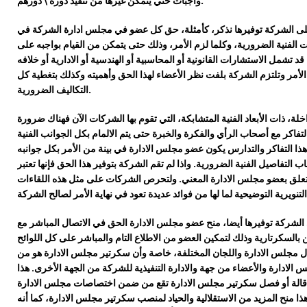
.
واجبات
حتي يتمكن غيرها من تنفيذ دوره \ دورهم
لى الشركة توفيرها نذكر، كأمثلة، حق كل عضو في مجلس ادارة الشركة في
الفنية الضرورية، وكلما لزم الأمر، وذلك حتى يتمكن من القيام بواجبه على
قد تشمل الاستشارات القانونية أو المحاسبية أو الهندسية أو
الادارية أو
خلافه
لأمر وتلتزم الشركة
بلفت نظر الأعضاء لهذا الحق
وأهميته
وكذلك
بتغطية كل
.
التكاليف الضرورية
لة، ذات الأبعاد الفنية المتشابكة، التي تقوم بها الشركات الآن فهناك ضرورة
لتفاكر مع أصحاب الرأي والفكرة والخبرة حتى يتم الالمام بكل الجوانب الفنية
هذا التفاكر والتدارس يكون عضو مجلس الادارة في بينة من الأمر بكل جوانبه
ب التفاصيل الفنية الضرورية. واذا لم تقم الشركة بتوفير هذا الحق فإنها تعتبر
تعلق بعضو مجلس الادارة المعني
.
ولتحرص الشركات على مثل هذه اللقاءات
لشركة توفيرها أيضا، منح عضو مجلس الادارة الحق في الاتصال المباشر مع
بالسكرتارية وذلك لتمكين العضو من الاطلاع التام والمباشر على كل اللوائح
ل مجلس الادارة واللجان المختلفة، خاصة وأن سكرتير مجلس الادارة هو من
الادارة والأعضاء من جهة والادارة التنفيذية للشركة من الجهة الأخرى. هذا
اقالة أو فصل سكرتير مجلس الادارة تقع من ضمن اختصاصات مجلس الادارة
ذا منح المزيد من الاستقلالية والحياد لمنصب سكرتير مجلس الادارة، كما أنه