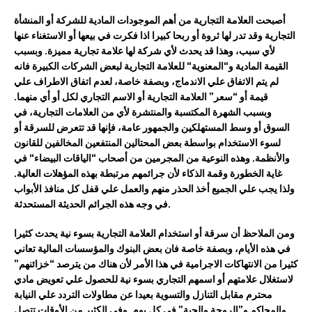
أصبحت
العلامة التجارية
من أهم
ال
موجودات
ال
مادية لل
شركة أو المنشأة
التجارية وقد ت
در لها
ثروة أو ربحا كبي
را اذا فكرت في بيعها
أو الاستغناء عنه
ا
لأي سبب
، وهذا قد يحدث لأي شركة
لها علامة تجارية مميزة
. وبسبب
القيمة المادية و
“
المعنوية
“
لل
علامة
التجاري
ة
لبعض الشركات الكبيرة
فانه
لم يتم الاتفاق علي الاندماج
،
وبصفة خاصة
،
لعدم اتفاق الاطراف
علي
قيمة
أو “سعر”
العلامة التجارية
أو الاسم التجاري
لكل
أو أي
منهما.
وبسبب
الشهرة المكتسبة
والمنتشرة
ل
أي من العلامات
التجاري
ة
، في
السوق
أ
و
وسط المستهلكين
والجمهور عامة
،
فإنها قد ت
تعرض للسرقة أو
لسوء الاستخدام بواسطة
بعض المحتالين المنتفعين المخالفين للقانون
والأنظمة.
وهذه النوعية من المجرمين من أصحاب
“
الياقات البيضاء
“
في
غاية الخطورة
وقمة الذكاء لأن جرائمهم مرتبطة بهذ
ه المؤ
هلات
العالية
.
ولذا يجب
علي الجميع أخذ
الحذر منهم و
العمل علي
قفل ك
ل منافذ ال
ب
واب
في وجه هذه الجرائم الحديثة المستحدثة.
ومن الملاحظ أن سرقة أو
استخدام العلامة التجارية
بسوء نية
يحدث كثيرا
في هذه الأيام، وبصفة خاصة فان
بعض
البنوك والمؤسسات المالية تعاني
كثيرا
من الانتهاكات
الاجرامية
في هذا الأمر
لأن هناك من ي
ترصد
“خزائنهم”
لاستغلال
علامتهم
أو
اسمهم
التجاري
بسوء نية
للحصول علي تعويض م
ادي
محترم مقابل التنازل والتسوية
بعيدا عن مطاولات
التردد علي النيابة
و
المحاكم و”الروحة والجية”
في كل يوم
. و
في الكثير من الأوقات
تتصل