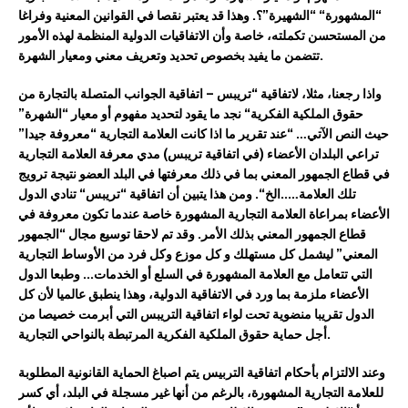
“
المشهور
ة
“
“الشهيرة”
؟
.
وهذا قد يعتبر نقصا في
القوانين
المعنية و
فراغا
من المستحسن تكملته
،
خاصة وأن الاتفاقيات الدولية المنظمة لهذه الأمور
.
تتضمن ما يفيد بخصوص تحديد وتعريف
معني ومعيار الشهرة
واذا رجعنا، مثلا، ل
اتفاقية “تريبس
–
اتفاقية الجوانب المتصلة بالتجارة من
حقوق الملكية الفكرية
“
نجد
ما يقود لتحديد م
فهوم أو معيار “الشهرة”
حيث
النص الآتي
…
“عند تقرير ما اذا كانت العلامة التجارية “معروفة جيدا”
تراعي البلدان الأعضاء (في اتفاقية تريبس) مدي معرفة العلامة التجارية
في قطاع الجمهور المعني بما في ذلك معرفتها في البلد العضو نتيجة ترويج
تلك العلامة
…..الخ
“
. ومن هذا يتبين أن
اتفاقية
“
تريبس
“
تنادي الدول
الأعضاء بمراعاة العلامة التجارية المشهورة خاصة عندما تكون معروفة في
قطاع الجمهور المعني
بذلك الأمر
. وقد تم
لاحقا
توسيع مجال “الجمهور
المعني” ليشمل كل مستهلك و كل موزع وكل فرد من الأوساط التجارية
التي تتعامل مع العلامة المشهورة في السلع أو الخدمات
.
..
وطبعا الدول
الأعضاء ملزمة بما ورد في الاتفاقية الدولية، و
هذا ينطبق عالميا لأن
كل
الدول
تقريبا منضوية تحت لواء
اتفاقية
التريبس التي أبرمت خصيصا من
أجل حماية حقوق الملكية الفكرية المرتبطة بالنواحي التجارية.
وعند الالتزام بأحكام اتفاقية التربيس
يتم اصباغ الحماية القانونية
المطلوبة
للعلامة التجارية المشهورة
،
بالرغم من أنها غير مسجلة في
البلد
، أي كسر