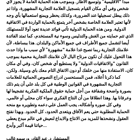
مبدأ “الاقليمية”
وتوسيع الاطار
. وبموجب هذه الحماية
العامة
لا يجوز لأي
شخص
وفي أي مكان القيام ب
تسجيل العلامة التجارية المشهورة
، و
اذا تم
ذلك يبطل تسجيلها عند الضرورة
،
و
كذلك
ي
حظر وي
منع استعمالها
بأي وجه
لأنها تعتبر العلامة الخاصة بشخص آخر يتمتع بالحماية الواردة في الاتفاقية
الدولية
.
ومن هذه الحماية الدولية
تأتي
فوائد عديدة تعود
أولا للمستهلك
الذي تتم حمايته من الغش والتدليس
وسوء نية المستخدم،
كما تمتد الفائدة
أيضا
ل
تشمل جميع الأطراف في
جميع الأماكن والبلدان. هذا ببساطة،
لأن
علامتك التجارية ربما تصبح
غدا
علامة “مشهورة” لأي سبب
ما واذا حدث
هذا
التحول عليك
أن تكون مرتاح البال لأن علامتك التجارية
محمية ب
موجب
القانون
“والاتفاقيات الدولية”
ولا يستطيع أي شخص كان
،
وفي أي مكان
كان،
الاستفادة منها من خلفك أو دون الاتفاق
التام
معك
باي وسيلة
. ولكن،
كما ذكرنا
أعلاه
،
ف
من
المستحسن ادراج النصوص الحمائية
للعلامات
التجارية المشهورة في القوانين الوطنية
في كل بلد علي أن يتم ذلك
بصورة واضحة وشفافة
من أجل حماية حقوق الملكية الفكرية تشجيعا لها
وعرفانا بها
.
و
هذا انطلاقا من أن
النتاج الفكري
سواء كان محلي أو عالمي
،
و
في كل صوره وأشكاله، يجب
العمل علي
دعمه وتطويره
مع
منحه
الحماية المطلوبة
حتي يعم الآفاق ويتعدى الحدود، كل الحدود.
وبهذا نفتح
العقول ونشحذها للمزيد من الانتاج والابداع لنعيش في عالم مبدع يعطي
…
حياتنا قيمة أكبر
وأبدع
المستشار
د. عبد القادر ورسمه غالب