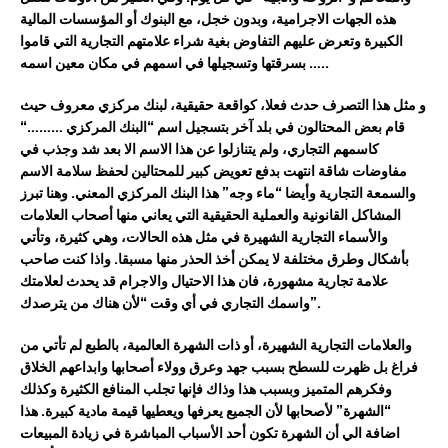
هذه الجهات الاجرامية
، وبدون خجل،
مع البنوك
أو المؤسسات المالية
الكبيرة وتعرض عليهم التفاوض بغية
شراء علامتهم التجارية التي قاموا
…..
اسمه
ب
سرقتها و
تسجيلها في
اسمهم في مكان معين
و مثل
هذا
التصرف
حدث
فعلا
، كواقعة حقيقية
، لبنك مركزي معروف حيث
قام
بعض ال
محتالون
في بلد آخر
بتسجيل اسم “البنك المركزي
………
“
كاسمهم
التجاري، ولم يتنازلوا عن هذا الاسم
الا بعد شد وجذب في
مفاوضات شاقة انتهت بدفع تعويض كبير للمحتال
ين
لحفظ سلامة
الاسم
والسمعة التجارية وأيضا
“ماء وجه” هذا البنك المركزي المعني
. وهنا
تبرز
المشاكل القانونية والعملية
الحقيقية التي ي
عاني منها
أصحاب ا
لعلامات
وا
لأسماء التجارية الشهيرة في مثل هذه الحالات، وهي كثيرة
، وتأتي
بأشكال
وطرق
مختلفة لا يمكن أخذ الحذر منها مسبقا
.
واذا كنت صاحب
علامة تجارية مشهورة، فان هذا الاحتيال والاجرام قد يحدث لعلامتك
.
“لأن هناك من يترصدك”
واسمك التجاري في أي وقت
وا
لعلامات
التجارية الشهيرة، أو ذات الشهرة
العالمية
،
بالطبع لم تأتي من
فراغ بل
ظهرت للسطح
بسبب جهد وعرق وولاء أصحابها وابداعهم
الخلاق
و
فكرهم المتميز و
بسبب
هذا
وذاك
فإنها
تجلب
المنافع الكثيرة وكذلك
“الشهرة”
لأصحابها لأن الجميع يعرفها ويعطيها قيمة مادية كبيرة
.
هذا
اضافة الي أن الشهرة
تكون أحد الأسباب المباشرة
في زيادة
المبيعات