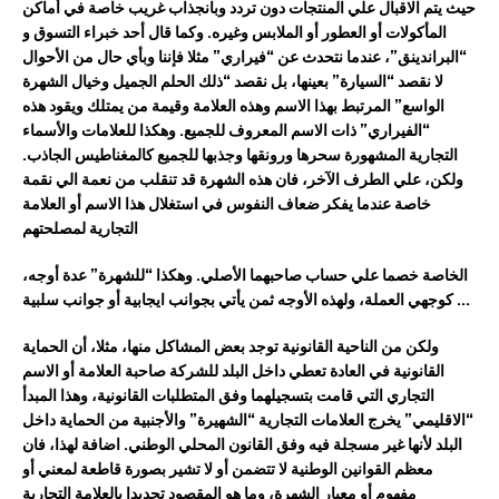
حيث يتم الاقبال علي
ال
منتجات
دون تردد
وبانجذاب غريب
خاصة في أماكن
المأكولات أو العطور أو الملابس وغيره
. وكما قال أحد خبراء
التسوق
و
“البراندينق”
، عندما نتحدث عن “فيراري” مثلا فإننا
و
بأي حال من الأحوال
لا نقصد “السيارة” ب
عينها، ب
ل نقصد “
ذلك
الحلم
الجميل
وخيال الشهرة
الواسع
” المرتبط بهذا الاسم
وهذه العلامة وقيمة
من يمتلك
ويقود
هذه
“
الفيراري
” ذات الاسم المعروف للجميع
.
وهكذا ل
لعلامات وا
لأسماء
التجارية المشهورة سحرها ورونقها وجذبها للجميع كالمغناطيس
الجاذب
.
ولكن، علي الطرف الآخر،
فان
هذ
ه الشهرة قد تنقلب من نعمة الي نق
مة
خاصة عندما
يفكر ضعاف النفوس في استغلال هذا الاسم
أو العلامة
التجارية
لمصلحتهم
الخاصة خصما علي حساب صاحبهما الأصلي
.
وهكذا “للشهرة”
عدة أوجه،
.
..
ة
كوجهي العملة، ولهذه الأوجه
ثمن
يأتي بجوانب
ايجابي
ة
أو
جوانب
سلبي
ولكن من الناحية القانونية توجد بعض المشاكل
منها
، مثلا،
أن الحماية
القانونية
في العادة
تعطي داخل البلد
للشركة صاحبة العلامة أو الاسم
التجاري
التي قامت
ب
تسجيلهما
وفق المتطلبات القانونية
،
وهذا
المبدأ
“الاقليمي”
يخرج العلامات
التجارية “الشهيرة”
و
الأجنبية من الحماية داخل
البلد
لأنها غير مسجلة فيه
وفق القانون المحلي الوطني
. اضافة لهذا، فا
ن
معظم القوانين الوطنية لا تتضمن أو لا تشير
بصورة قاطعة لمعني أو
مفهوم أو معيار الشهرة،
وما هو الم
قص
و
د
تحديدا
بالعلامة
التجاري
ة