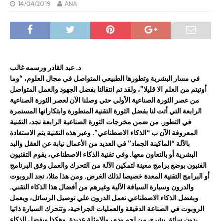
14/04/2019
ANA
د. عبد القادر ورسمه غالب
في مسار البشرية وتطورها الطبيعي المتواصل في مجال العلوم، “وما
أوتيتم من العلم الا قليلا”، ولقد تم انتقالنا بفضل الجهود والعمل المتواصل
من عصر الثورة الصناعية الأولي حتي وصلنا الآن لعصر الثورة الصناعية
الرابعة التي أتت لنا بفضل الثورة التقنية المتطورة وابتكاراتها المستمرة
في التطور. من ضمن مخرجات الثورة الصناعية الرابعة نجد، التقنية
المعروفة الآن ب “الذكاء الاصطناعي”. وعبر هذه التقنية يتم الاستفادة
بالآلة “الماكينة الجماد” في العديد من الأعمال نيابة عن العقل واليد
البشرية أو بالتعاون معها. وفي تقنية الذكاء الاصطناعي، يقوم التقنيون
الفنيون بوضع برامج معينة لتمكين الآلة من التحرك والعمل وفق البرنامج
أو البرامج التقنية المعدة خصيصا لذلك الغرض. ومن هذا مثلا، نجد الروبوت
والدرون وسيارة السياقة الآلية وغيرهم من أفضال هذا الذكاء التقني.
وبفضل الذكاء الاصطناعي تعمل الدرون علي توصيل الرسائل، ويعمل
الروبوت في الصناعة الدقيقة والعمليات الجراحية، وتتحرك السيارة ذاتيا
بدون سائق بشري من لحم ودم، والامثلة عديدة. وهكذا وبفضل الذكاء