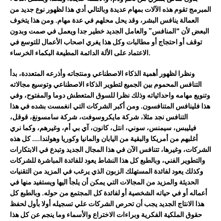
المبرمج تقوم هذه الآلات بمهام عديدة وبالتالي أدي هذا لظهور نوع جديد من
العمالة ينافس البشر، وقد يحل محلهم في عدة مهام. ومن هذا يتخوف
البعض لأن “المنافس” والعامل الجديد خطير جدا ويعمل في صمت وبدون
توقف أو احتجاج أو مطالبات وكل هذا يغري اصحاب الأعمال للتوسع في
الاعتماد على الألة الدائمة المطيعة البكماء الخرساء.
ونظرا لظهور أهمية الذكاء الاصطناعي ومنتجاته وأذرعه المتعددة، بدأ
التنافس المحموم بين الجميع لتطوير الذكاء الاصطناعي وتوسيع مجالاته
وتنويع مهامه واحداثياته وذلك نظرا للسوق المتعطش دوما والمفتوح، وفي
هذا فلينافس المتنافسون. ومن أكبر الشركات التي انغمست بشده في هذا
التنافس نجد مثلا، شركة مايكروسوفت، شركة سامسونغ، قوقل،
فيليبس، سيمنس، سوني، انتل، كانون، آي بي أم، وغيرهم، وكما نري
أغلبهم من أمريكا والبقية من اليابان والمانيا وكوريا وهولندا…. كل هذه
الشركات، وغيرها، تتنافس الآن في هذا المجال الجديد وتبدع في الابتكارات
والتطوير الفني، وبالطبع كل هذا النشاط يعود للفائدة المباشرة للشركات
وكذلك يعود لفائدة المستهلك الزبون الذي يرغب في المزيد من التقنيات
الحديثة والمزيد من المجالات التي يمكن أن يلجأ اليها ويستفيد منها في
أعماله أو في حياته الشخصية أو لفائدة كل المجتمع من حوله. وبالطبع كل
هذا الانتاج الجديد يجب أن تحرص الشركات علي تسجيله أولا بأول لحفظ
حقوق الملكية الفكرية وبراءات الاختراع والأسماء وما ينجم عن كل هذا