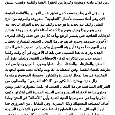
من فوائد مادية ومعنوية وغيرها من الحقوق الفنية والتقنية وقصب السبق.
والسؤال الذي يطرح نفسه ؟ هل نطبق نفس القوانين والأنظمة المتبعة
الآن وهي أصلا صممت للأعمال “التقليدية” المعروفة والمرئية من انتاج
البشر، وكيف يتم تحديد ما هو جديد وكيف يتم تحديد الفوائد الناتجة عنه
ومن يقوم بهذا وكيف يقوم بهذا ؟ هذه أسئلة قانونية مشروعة وتحتاج
للإجابات الشافية حتي يستقر الوضع ويأخذ كل ذي حق حقه، وكذلك ليعرف
الآخرون حدودهم وحدود غيرهم في هذا المجال الحيوي المتسارع الخطى.
ومن المهم جدا معرفة أين يتم التسجيل وكيف يتم التصنيف الفني للمنتج
الجديد ودرجات هذا التصنيف حتي يلجا له الآخرون في أي وقت وكلما
استجد جديد من ابتكارات الذكاء الاصطناعي التقنية. وللعلم، نقول أن
القضايا والمنازعات والخلافات بدأت فعليا وظهرت للعيان ومنها من أخذ
طريقه للقضاء للفصل وفق المعطيات القانونية وكذلك ذهب بعضها للجهات
المختصة في هذا المجال للاستنارة والتشاور. وعموما، الموضوع برمته ما
زال حديثا ويحتاج منا للكثير من “للذكاء الطبيعي”. والمطلوب من
الشركات المتنافسة في هذا المجال الجديد، ان تكمل مشوارها الفني وتبين
محتوي براءة الاختراع الجديد وما هي الحدود الجديدة التي ابتكرتها وكيف
ابتكرتها وما هي خصوصيتها الفنية التقنية وأين “الأصالة” في المنتج وماذا
أضاف لمصلحة المستهلك ولكل البشرية. وفي المقابل، من الضروري جدا
ايجاد الوسائل القانونية المتطورة لحفظ هذه الحقوق الابتكارية الجديدة
وتسجيلها وحمايتها من التغول والتربص والانتهاك، وكل هذا سيساعد في