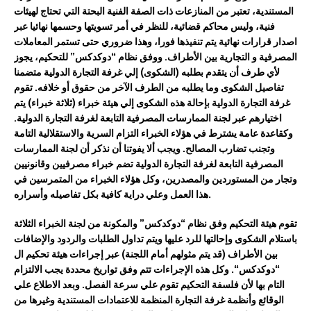
المستندية،
تعتبر
من
المنازعات
ذات الصفة
الفنية
البحتة
التي
تحتاج
لهيئات
فنية
، وليس محاكم قضائية،
للنظر
في
أمر
تسويتها
وحسمها
نهائيا عبر
اصدار قرارات نهائية يتم تنفيذها فورا، وهذا ضروري
حتى
تستمر
المعاملات
المصرفية
و
التجارية
بين
الأطراف
.
و
وفق
نظام
“
دوكدكس
”
للتحكيم،
يجوز
لأي
طرف
أن
يتقدم
بطلبه
(
الشكوى
)
إلي
غرفة
التجارة
الدولية
متضمنا
تفاصيل
الشكوى
وما
يطلبه
من
الطرف
الآخر
من
حقوق
أو
خلافه
.
تقوم
غرفة
التجارة
الدولية
بإحالة
هذه
الشكوى
إلي
هيئة
خبراء
(
ثلاثة
خبراء
)
يتم
اختيارهم
عبر
لجنة
الممارسات
المصرفية
التابعة
لغرفة
التجارة
الدولية
.
وكقاعدة
عامة
يشترط
في
هؤلاء
الخبراء
التزام
السرية
والاستقلالية
التامة
وتجنب
تضارب
المصالح
.
و
يجب أ
لا
يفوتنا
أن
نذكر
أن
لجنة
الممارسات
المصرفية
التابعة
لغرفة
التجارة
الدولية
تضم
خبراء
مصرفيين
وقانونيين
وتجار
من
المستوردين
والمصدرين
، وكل هؤلاء الخبراء من المتمرسين في
.
هذا العمل وعلي دراية كافية بكل تفاصيله وأسراره
تقوم
هيئة
التحكيم
وفق
نظام
“
دوكدكس
”
والمكونة
من
لجنة
الخبراء
الثلاثة
باستلام
الشكوى
وإحالتها
للرد
عليها
ويتم
تداول
الطلبات
والردود
والإضافات
بين
الأطراف
(
قد
يتم
مثولهم
أمام
اللجنة
)
عبر
إجراءات
هيئة
تحكيم
ال
“
دوكدكس
“.
وكل
هذه
الإجراءات
تتم
وفق
تواريخ
محددة
يجب
الالتزام
التام
بها
لأن
فلسفة
التحكيم
تقوم
علي
سرعة
الفصل
.
وبعد
الاطلاع
علي
الوقائع
وأنظمة
غرفة
التجارة
المنظمة
للاعتمادات
المستندية
وغيرها
من