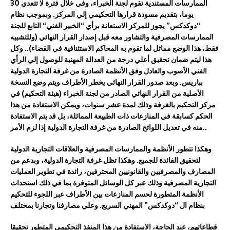
الممارسات
المستندية
تقوم
لجنة
الخبراء،
وفي
خلال
فترة
لا
تتعدي
30
يوما،
بتقديم
مسودة
قرارها
التحكيمي
إلي
المركز
.
وبموجب
نظام
“
دوكدكس
”
يجوز
للمركز
الاستعانة
برأي
“
الخبير
الفني
“
التابع
للجنة
الممارسات
المصرفية
والتشاور
معه
قبل
إصدار
القرار
النهائي
(
و
للتشبيه
فقط
،
هذا
الوضع
مماثل
لما
تقوم
به
المحاكم
الاستئنافية
في
القضاء
)
..
وكل
هذا
ل
يتم
ضمان
تحقيق
أعلي
درجة
من
العدالة
المهنية
للوصول
إلي
الرأي
الفني
الأصوب
والعادل
وفق
الأنظمة
الصادرة
من
غرفة
التجارة
الدولية
بباريس
.
وبعد
صدور
القرار
النهائي
يخطر
الأطراف
ويتم
وضع
النسخة
الأصلية
من
القرار
النهائي
الصادر
من
لجنة
الخبراء
(
هيئة
التحكيم
)
في
مركز
التحكيم
بالغرفة
وذلك لمدة
عشر
سنوات،
ويمكن
الاستفادة
من
هذا
الحكم
كسابقة
في
المنازعات
ذات
الطبيعة
المماثلة،
بل
قد
يتم
الاستفادة
..
منه
في
تعديل
اللوائح
الصادرة
من
غرفة
التجارة
الدولية
إذا
لزم
الأمر
وهكذا
تتطور
الأنظمة
و
الممارسات
المصرفية
والعلاقات
التجارية
الدولية
لتحقيق
الفائدة
للجميع
.
وهكذا
تظل
غرفة
التجارة
الدولية
، وبدعم من
المصارف والمصرفيين
والقانونيين
المحترفين،
رائدة
في
تطوير
العمليات
التجارية
المصرفية
وذلك
عبر
كل
الوسائل
المتوفرة
بما
في
ذلك
استحداث
الأنظمة
المتطورة
لحسم
المنازعات
بين الأطراف
عبر
اللجوء ل
لتحكيم
بنظام
ال
“
دوكدكس
”
المهني
السريع
.
وعلي
مصارف
نا
وتجارنا
بمختلف
قطاعاتهم،
عند
الحاجة،
الاستفادة
من
هذا
المنفذ
التحكيمي
المتطور
تحقيقا