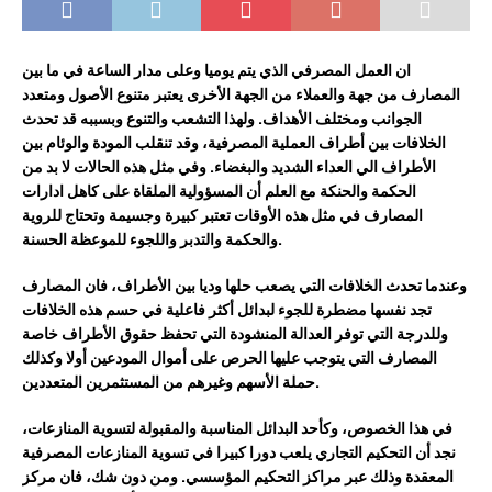
ان
ا
لعمل المصرفي الذي يتم يوميا وعلى
مدار الساعة في ما بين
المصارف من جهة والعملاء من الجهة الأخرى يعتبر متنوع
الأصول ومتعدد
الجوانب ومختلف
الأهداف. ولهذا التشعب والتنوع
وبسببه
قد تحدث
الخلافات بين أطراف العملية المصرفية، وقد تنقلب المودة والوئام بين
الأطراف الي العداء
الشديد والبغضاء.
وفي مثل هذه الحالات لا بد من
الحكمة والحنكة م
ع العلم أن المسؤولية الملقاة على
كاهل ادارات
المصارف في مثل هذه الأوقات
تعتبر
كبيرة وجسيمة وتحتاج للروية
موعظة الحسنة.
والحكمة وا
لتدبر وا
ل
لجوء لل
وعندما تحدث الخلافات التي يصعب حلها وديا بين الأطراف، فان المصارف
تجد نفسها مضطرة للجوء لبدائل أكثر فاعلية في حسم هذه الخلافات
وللدرجة التي توفر العدالة
المنشودة
التي تحفظ حقوق الأطراف خاصة
المصارف التي يتوجب ع
ليها الحرص على
أموال المودعين
أولا
و
كذلك
حملة الأسهم وغيرهم من المستثمرين المتعددين.
في هذا الخصوص، وكأحد البدائل المناسبة والمقبولة لتسوية المنازعات،
نجد أن
التحكيم
التجاري
يلعب
دورا
كبيرا
في
تسوية
المنازعات
المصرفية
المعقدة
وذلك
عبر
مراكز
التحكيم
المؤسسي
.
ومن
دون
شك،
فان
مركز