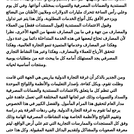
المستندية
والضمانات
المصرفية
والتسويات
بمختلف
أنواعها
.
وفي
كل
يوم
وعلي رأس الساعة
تتحرك
مليارات
الدولارات
وملايين
الأطنان
من
البضائع
ويزدحم
الأفق
بكل
أنواع
الخدمات
المطلوبة
،
وكل
هذا
يتم
عبر
تداول
وقبول
الاعتمادات
المستندية
(
قبول
المستندات
فقط
)
بين
العملاء
و
المصارف
من
جهة
و
في
ما
بين
المصارف نفسها
من
الجهة
الأخرى
، نظرا
لأن المصارف تحتاج لبعضها في هذه الخدمة المتداخلة
دائما
بين عدة دول
.
وهكذا
عبر المصارف وخدماتها
المتميزة
تنمو
التجارة
العالمية،
وهكذا
تتحقق
الأرباح
للعملاء
و
المصارف
،
وهكذا
وعبر
هذا
النشاط
التجاري
المصرفي
يجد
المستهلك
أمامه
كل
ما
يبحث
عنه
من
متطلبات
يومية
.
ومنتجات
أساسية
لحياته
ومن
الجدير
بالذكر
أن
غرفة
التجارة
الدولية
بباريس
هي
الجهة
التي
قامت
وظلت
تقوم،
وبكل
كفاءة،
بإصدار
التعليمات
والأنظمة
واللوائح
الموحدة
التي
تنظم
كل
ما
يتعلق
بالاعتمادات
المستندية
والضمانات
المصرفية
والسداد
والتسويات
وذلك
عبر
لجانها
الفنية
المختلفة
التي
تعمل
جاهدة
علي
مدار
العام
لتحقيق
هذا
المرام
المأمول
.
والفضل الكبير في هذا الخصوص
يرجع لما تقوم به غرفة التجارة الدولية.
وفي
ردهات
الغرفة
يتم
دراسة
وتقييم
اللوائح
والأنظمة
الخاصة
بهذه
النشاطات
المصرفية
الهامة
و
ذلك
و
فق
كل
المستجدات
والممارسات
التجارية
التي
تتم
علي
أرض
الواقع،
ليتم
معرفة
الصعوبات
والمشاكل
ولتقديم
البدائل
الفنية
المقبولة
.
وكل
هذا
حتى