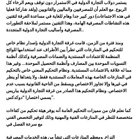
يستمر
دولاب
التجارة
الدولية
في
الاستمرار
دون
توقف
ويعم
الرخاء
كل
الربوع
.
مع العلم أن للمصرفيين
والماليين
والقانويين
(ولقد شاركنا فعليا
في هذه الاجتماعات)
دور كبير جدا وهام للغاية في مساعدة الغرفة
لتقنين
هذه النشاطات المصرفية الهامة
، وهذا التقنين مستمر لملاحقة التطورات
..
المصرفية وأساليب التجارة الدولية المتجددة
ومنذ فترة من الزمن
،
قامت
غرفة
التجارة
الدولية
بإصدار
نظام
خاص
للتحكيم
في
المنازعات
التي
تطرأ
بين
الأطراف
عند
استخدامها
للوائح
المنظمة
للاعتمادات
المستندية
والضمانات
المصرفية
وكذلك
أنظمة
التسويات
الموحدة
بين
المصارف
وأنظمة
التحصيل
الموحدة
… وغير هذا
مما له علاقة بالاعتمادات المستندية.
ونظام
التحكيم
المعني
خاص
بالتحكيم
في
المنازعات
الخاصة
بهذه
المعاملات
المستندية
فقط،
ولا
يتعداها
أو
ينظر
في
غيرها
وإلا
تجاوز
الاختصاص
و
ي
سقط
من الناحية القانونية بسبب
عدم
الاختصاص
.
ونظام
التحكيم
هذا
الصادر من غرفة التجارة الدولية بباريس
“دوكدكس”.
يسمي
اختصارا
كما
نعلم
فان
من
مميزات
التحكيم
العامة
أنه
يوفر
هيئة
تحكيم
من
كفاءات
متخصصة
للنظر
في
ال
منازعات
ال
فنية
و
ال
مهنية
وذلك
لتوفير
التخصص
الف
ني
مع
سرعة
الفصل
في
النزاع
.
ومعظم
المنازعات
التي
تنشأ
من
هذه
الخدمات
المصرفية