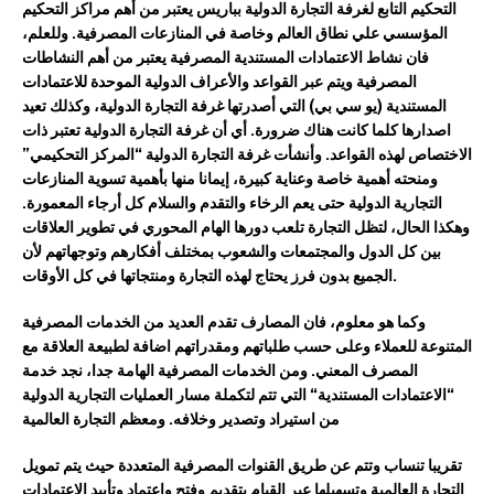
التحكيم
التابع
لغرفة
التجارة
الدولية
بباريس
يعتبر
من
أهم
مر
ا
كز
ا
لتحكيم
المؤسسي
علي
نطاق
العالم
وخاصة
في
المنازعات
المصرفية
.
وللعلم،
فان
نشاط الاعتمادات المستندية المصرفية يعتبر من أهم النشاطات
المصرفية ويتم عبر
القواعد والأعراف الدولية
الموحدة
للاعتمادات
المستندية (يو سي بي
)
التي أصدرتها
غرفة التجا
رة الدولية
، وكذلك تعيد
اصدارها
كلما كانت هناك ضرورة.
أي أن
غرفة
التجارة الدولية
تعتبر
ذات
الاختصاص لهذه القواعد.
وأنشأت
غرفة
التجارة
الدولية
“المركز التحكيمي”
ومنحته
أهمية
خاصة
وعناية
كبيرة
،
إيمانا
منها
بأهمية
تسوية
المنازعات
التجارية
الدولية
حتى
يعم
الرخاء
والتقدم
والسلام
كل
أرجاء
المعمورة
.
وهكذا
الحال
،
لتظل
التجارة
تلعب
دورها
الهام
المحوري
في
تطوير
العلاقات
بين
كل
الدول
والمجتمعات
والشعوب
بمختلف
أفكارهم
وتوجهاتهم
لأن
في كل الأوقات.
الجميع
بدون فرز
يحتاج
له
ذه التجارة
ومنتجاتها
و
ك
ما هو معلوم، فان
المصارف تقدم العديد من الخدما
ت المصرفية
المتنوعة للعملاء وعلى
حسب طلباتهم ومقدراتهم اضافة لطبيعة العلاقة مع
المصرف المعني. ومن الخدمات المصرفية الهامة
جدا
، نجد خدمة
“
الاعتمادات المستندية
“
التي تتم لتكملة مسار العمليات التجارية الدولية
من استيراد وتصدير وخلافه. و
معظم
التجارة
العالمية
تقريبا
تنساب
وتتم
عن
طريق
القنوات
المصرفية
المتعددة
حيث
يتم
تمويل
التجارة
العالمية
وتسهيلها
عبر
القيام ب
تقديم
وفتح
واعتماد
وتأييد
الاعتمادات