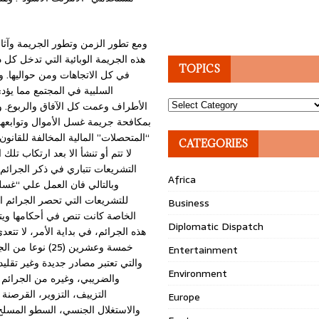
ومع تطور الزمن وتطور الجريمة وآثار
هذه الجريمة الوبائية التي تدخل كل 
TOPICS
في كل الاتجاهات ومن حواليها. و
السلبية في المجتمع مما يؤد
Topics
الأطراف وعمت كل الآفاق والربوع. و
بمكافحة جريمة غسل الأموال وتوابعها 
“المتحصلات” المالية المخالفة للقانو
CATEGORIES
لا تتم أو تنشأ الا بعد ارتكاب ت
التشريعات تتباري في ذكر الجرائم 
Africa
وبالتالي فان العمل علي “غسله
للتشريعات التي تحصر الجرائم ال
Business
الخاصة كانت تنص في أحكامها ويت
Diplomatic Dispatch
خمسة وعشرين (5
Entertainment
والتي تعتبر مصادر جديدة وغير تقليد
Environment
والضريبي، وغيره من الجرائم ا
التزييف، التزوير، القرصنة
Europe
والاستغلال الجنسي، السطو المسلح و