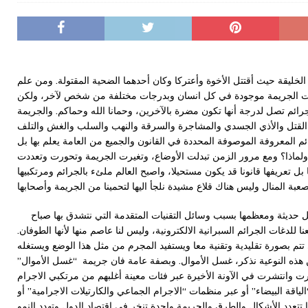
لخليقة حيث أقتتل الأخوة وأعتركا وكان أحدهما الضحية المقتولة. ومن علم
نات الجريمة موجودة في كل انسان وبدرجات مختلفة من شخص لآخر، ولكن
 جرائم تصل لدرجة أنها تكون مضرة بالآخرين، وحمانا الله وحماكم. والجريمة
القتل والأذي الجسدي والمشاجرة والسرقة والنهب والسلب والغش والتلف
ئم المعروفة الموصوفة المحددة في القانون والجميع من العامة يعلم بها بل
لماذا؟ ومع مرور الزمن تبدلت الأوضاع، وتغيرت الجريمة وتحورت وتعددت
ل تعريفها قانونا قد يكون مستحيلا، واصبح العالم ملئء بالجرائم ومرتكبيها
بل حديثة ومعظمها بسبب وسائل التقنيات المتقدمة التي نتشدق بها صباح
لدغات الجرائم السبرانية الالكترونية، وليس لنا عاصم منها لأنها الطوفان.
 تتم بصورة تقليدية وتقنية معا ويستفيد المجرم من مثل هذا الوضع ويستغله
ذه النوعية نذكر، غسل الأموال. وبصفة عامة فان جريمة “غسل الأموال”
رت وانتشرت في الآونة الأخيرة عبر فئات معينة أغلبهم من مرتكبي الاجرام
ياقة البيضاء” أو عبر منظمات “الاجرام الجماعي والكارتيلات الاجرامية” أو
 تتعدد الأشكال والطرق والجريمة واحدة تنخر في اقتصاد الدول وتهدد النمو