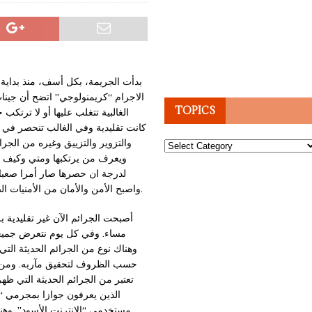
بدأت الجريمة، بكل أسف، منذ بداية ا
الاجرام “كريمنولوجي” اتضح أن جي
TOPICS
الغالبية تتغلب عليها أو لا ترتكب
كانت تقليدية وفي الغالب تنحصر في 
والتزوير والتزييق وغيره من الجرا
Topics
ويعرف من يرتكبها ومتي وكيف و
لدرجة ان حصرها صار أمرا صعبا ب
واصبح الأمن والأمان من الأمنيات الصعبة المنال وليس هناك قلاع مشيدة نلجأ اليها لتحمينا من الجريمة وأصحابها.
أصبحت الجرائم الآن غير تقليدية 
مساء. وفي كل يوم نتعرض جميعنا ل
وهناك نوع من الجرائم الحديثة التي
حسب الظروف لتحقيق مآربه. ومن ه
تعتبر من الجرائم الحديثة التي ظه
الذين يعرفون جوازا بمجرمي “ال
مستخدمي “الانترنت الأسود”. وهنا