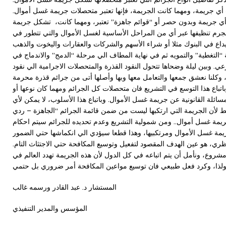
أي جريمة، ومهما كانت الجريمة، فإنها تعتبر متحصلات جريمة غسل أموال.
 أي جريمة وبدون حصر أو “قوائم جاهزة” تعتبر، ومهما كانت، تشكل جريمة
جرم تنظيفها عبر أي من المراحل الأساسية لغسل الأموال والتي تتطور في
ايداع في البنوك مثلا أو شراء الأسهم والشركات والعقارات واليخوت والذهب
 “التغطية” والتمويه ثم في نهاية المطاف الي مرحلة “الدمج” والاندماج في
ي. وبين ليلة وضحاها تتحول النقود القذرة والمتحصلات الاجرامية الي نقود
وكلنا نعشق جمعها والتعامل معها وبها وأصلها أتى من جرائم قذرة محرمة
وباتباع هذا التوسع في التشريع فان متحصلات كل الجرائم ومهما كان نوعها أو
سائلة القانونية عن جريمة غسل الأموال. وباتباع هذا الأسلوب، لا يمكن لأي
 لأن الجريمة التي ارتكبها ليست من ضمن قائمة الجرائم “الجاهزة – ردي
ريمة غسل أموال.. ومن شمولية التشريع وعدم تحديده للجرائم سيتم احكام
مة غسل الأموال ومرتكبيها، وهذا قطعا سيؤدي الي انكماشها حتي الضمور
نظري، هو عين الهدف المقصود لتفعيل وتوسيع المكافحة حتي الاجتثاث التام.
وع، ونأمل أن يتم اتباعه في كل الدول لأن هذه الجريمة تهدد العالم في
المستشار د. عبد القادر ورسمه غالب
المؤسس والمدير التنفيذي