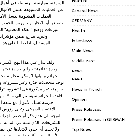
Feature
السرقة، ممارسة الوساطة في أعمال ال
عن العمليات المشبوهة لغسل الأموال،
General News
العمليات المشبوهة لغسل الأمو
GERMANY
تصنيعها أو الاتجار بها، تهريب الخمور
التبرعات ووضع “الفكة المعدنية” ال
Health
وغيرها تندرج ضمن مؤشرات ا
Interviews
المستقبل، اذا ظللنا علي هذا
Main News
Middle East
ولقد سار علي هذا النهج الكثير
لزيادة “قائمة” جرائم جديدة تعتبر 
News
الجرائم واثباتها لا يمكن محاربة م
News
توجد متحصلات قذرة وغير مشروعة وبال
جريمته غير مذكورة في التشريع، “ولا
News in French
قاعدة الجرائم سيستمر الي ما لا نه
Opinion
جريمة غسل الأموال مع متعة الت
الاقتصاد الشرعي وعلي رؤوس الأش
Press Releases
التوجه الي عدم ذكر أو حصر الجرائ
Press Releases in GERMAN
للتشريعات، الذي تبنته في البداية 
ولا تحدها أي حدود لابتعادها عن ح
Top News
الأموال يجب ألا تدخل في تحديد وذ