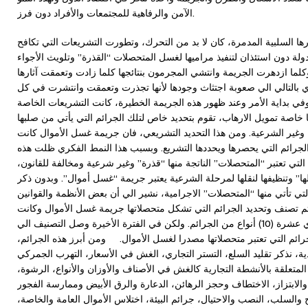
الآمن والرفاهية للمجتمعات والأفراد دون فرز.
ها السلبية المدمرة، كان لا بد من التحرك، وتطورت التشريعات التي تكافح
دولة دون استئذان لتنفيذ مراميها لغسل المتحصلات “القذرة” وتلويث الأجواء
كلما ازدهرت الجريمة وانتشي المجرمون بنتائجها كلما زادت وتعمقت آثارها
ي بالتالي الي صعوبة اجتثاث وجودها لأنها تجذرت وتعمقت وانتشرت في كل
في بداية الأمر وعند ظهور هذه الجريمة الخطيرة، كانت التشريعات الخاصة
خاصة تمويل الارهاب، تقوم بتحديد خاص لتلك الجرائم التي يأتي من صلبها
ن وغير الشرعية. ومن هذا التحديد التشريعي، فان جريمة غسل الأموال كانت
لك الجرائم التي يحصرها ويحددها التشريع. وبسبب هذا النمط الفكري ظلت هذه
التي تعتبر “المتحصلات” الناتجة منها “قذرة” وغير شرعية ومخالفة للقانون،
ا” وتنظيفها لنقلها لمرحلة الشرعية يعتبر جريمة “غسل أموال”. وبدون ذكر
تي تأتي منها “المتحصلات” الاجرامية، نشير الي أن بعض الأنظمة والقوانين
م تصنف وتحديد الجرائم التي تشكل متحصلاتها جريمة غسل الأموال وكانت
هذه الجرائم، في بداية الأمر، لا تتعدي عشرة (10) أنواع من الجرائم. ولكن في الفترة الأخيرة وصل التصنيف الي
2) نوعا من الجرائم التي تعتبر متحصلاتها مصدرا لغسل الأموال. ومن أبرز هذه الجرائم،
ية، نذكر تقليد السلع، التستر التجاري، الغش في الأسعار، التهرب الجمركي
لمتعلقة بالأنشطة التجارية كالغش في الأصناف والأوزان والأنواع، الرشوة،
 والابتزاز، الاختطاف وحجز الرهائن، الدعارة والرق الأبيض وممارسة الفجور
السلب، النصب والاحتيال، جرائم البيئة، اختلاس الأموال العامة والخاصة،