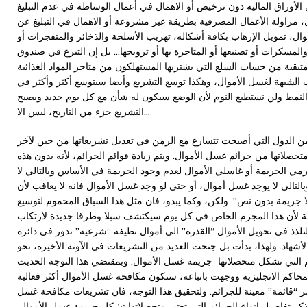
أوراق المالية دون ترخيص أو الاهمال في أعمال الوساطة في عدم التبليغ
 مزاولة الأعمال المصرفية بطريقة غير مشروعة أو الاهمال في التبليغ عن
ال، تمويل الإرهاب بكافة أشكاله، تهريب الأسلحة والذخائر والمتفجرات أو
 والمسكرات أو تصنيعها أو المتاجرة بها أو ترويجها… بل إن التبرع في صندوق
متبقية من حساب السلع التي يشتريها المستهلكون من متاجر المواد الغذائية
لشبهة لغسل الأموال، وهكذا توسع التشريع وأيضا سيتوسع أكثر وأكثر في
 النمط ولن نستطيع النوم لأن الوضع سيكون له شأن مع كل يوم جديد ويصبح
التشريع جزء من التاريخ، ليس الا…
 من الدول التي أصبحت تتسارع مع الزمن في تعديل تشريعاتها من حين لآخر
متحصلاتها من جرائم غسل الأموال. ويتم زيادة قوائم الجرائم، لأنه بدون هذه
جرمي الجريمة أو غاسلي الأموال لعدم وجود الجريمة في الأساس وبالتالي لا
تالي لا يوجد غسل أموال، أو حتي لو وجد غسل الأموال فانه لا يعاقب لأن
 جريمة بدون نص”. ولكن، وكما يبدو، فان مثل هذا السباق المحموم لتوسيع
اية لأن هذا المجرم الخاص في كل يوم سيكتشف سبلا وطرقا جديدة لارتكاب
لذذ في تحويل الأموال “القذرة” الي أموال نظيفة “شرعية” تدور في دائرة
هاد. ولهذا، بدأت بل جنحت العديد من التشريعات في الآونة الأخيرة، نحو
م التي تشكل متحصلاتها جريمة غسل الأموال. وبمقتضي هذا التوجه الحديث
المحاكم الانجليزية ووجهت باتباعه، ستكون مكافحة غسل الأموال أكثر فعالية
صر “قائمة” معينة للجرائم. ولتحقيق هذا التوجه، فان تشريعات مكافحة غسل
كر تفاصيل انواع الجرائم التي تعتبر متحصلاتها تشكل جريمة غسل الأموال.