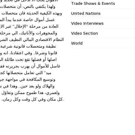
Trade Shows & Events
ولهذا يكتفي بالنص، أن متحصلات 
وبهذه الكيفية الحديثة فان متحصلات
United Nations
غسل أموال خاصة عندما يبدأ الم
Video Interviews
العادة من مرحلة “الإحلال” عبر ال
والمجوهرات والأناتيك، الي مرحلة
Video Section
النظام الاقتصادي المالي النظيف الشرع
World
نظيفة ومتحصلات قانونية شرعية، 
قانونا وشرعا.. وفي اعتقادنا، انه 
اصلها أو فصلها تقع تحت طائلة الم
غاسل للأموال أن يهرب بجريرته فقط
ميد” التي تعامل متحصلاتها كج
وتوسيع المكافحة في مواجهة جري
والهلاك ولو بعد حين.. وهذا في 
ولعمري، هذا طموح ممكن وتفاؤل مشر
كل مكان وفي كل وقت وكل زمان، ولذا، وكرد فعل طبيعي فان توسيع مواعين المكافحة أمر ضروري بل حتمي.